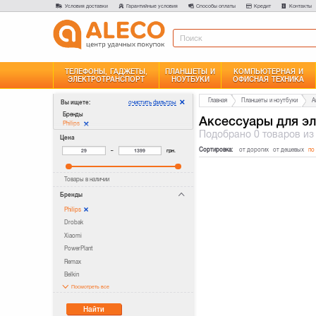
Условия доставки
Гарантийные условия
Способы оплаты
Кредит
Контакты
ТЕЛЕФОНЫ, ГАДЖЕТЫ,
ПЛАНШЕТЫ И
КОМПЬЮТЕРНАЯ И
ЭЛЕКТРОТРАНСПОРТ
НОУТБУКИ
ОФИСНАЯ ТЕХНИКА
Главная
Планшеты и ноутбуки
А
очистить фильтры
Вы ищете:
Бренды
Аксессуары для эл
Philips
Подобрано
0 товаров
из
Цена
Сортировка:
от дорогих
от дешевых
по
–
грн.
Товары в наличии
Бренды
Philips
Drobak
Xiaomi
PowerPlant
Remax
Belkin
Посмотреть все
Найти