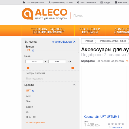
Условия доставки
Гарантийные условия
Способы оплаты
Кредит
Контакты
ТЕЛЕФОНЫ, ГАДЖЕТЫ,
ПЛАНШЕТЫ И
КОМПЬЮТ
ЭЛЕКТРОТРАНСПОРТ
НОУТБУКИ
ОФИСНАЯ
Главная
Телевизоры, аудио, видео
очистить фильтры
Вы ищете:
Бренды
Аксессуары для ау
UFT
Подобрано
2 товара
из 
Цена
Сортировка:
от дорогих
от дешевых
по
–
грн.
Товары в наличии
Вместе дешевле
Бренды
UFT
Acer
Sven
Epson
2E
Кронштейн UFT UFTMM1
BRATECK
цена
Посмотреть все
1 438
грн.
0 отзывов