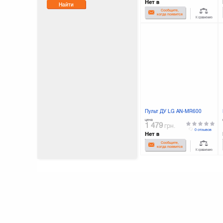
Нет в
Найти
наличии
Сообщите,
когда появится
К сравнению
Пульт ДУ LG AN-MR600
цена
1 479
грн.
0 отзывов
Нет в
наличии
Сообщите,
когда появится
К сравнению