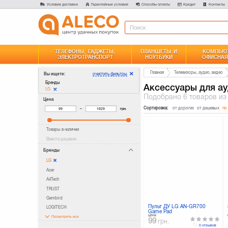
Условия доставки
Гарантийные условия
Способы оплаты
Кредит
Контакты
ТЕЛЕФОНЫ, ГАДЖЕТЫ,
ПЛАНШЕТЫ И
КОМПЬЮТ
ЭЛЕКТРОТРАНСПОРТ
НОУТБУКИ
ОФИСНАЯ
Главная
Телевизоры, аудио, видео
очистить фильтры
Вы ищете:
Бренды
Аксессуары для ау
LG
Подобрано
6 товаров
из
Цена
Сортировка:
от дорогих
от дешевых
по
–
грн.
Товары в наличии
Вместе дешевле
Бренды
LG
Acer
A4Tech
TRUST
Gembird
Пульт ДУ LG AN-GR700
LOGITECH
Game Pad
цена
Посмотреть все
99
грн.
0 отзывов