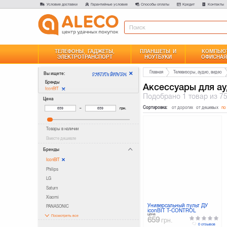
Условия доставки
Гарантийные условия
Способы оплаты
Кредит
Контакты
ТЕЛЕФОНЫ, ГАДЖЕТЫ,
ПЛАНШЕТЫ И
КОМПЬЮТ
ЭЛЕКТРОТРАНСПОРТ
НОУТБУКИ
ОФИСНАЯ
Главная
Телевизоры, аудио, видео
очистить фильтры
Вы ищете:
Бренды
Аксессуары для ауд
IconBIT
Подобрано
1 товар
из 7
Цена
Сортировка:
от дорогих
от дешевых
по
–
грн.
Товары в наличии
Вместе дешевле
Бренды
IconBIT
Philips
LG
Saturn
Xiaomi
Универсальный пульт ДУ
PANASONIC
iconBIT Т-CONTROL
цена
Посмотреть все
659
грн.
0 отзывов