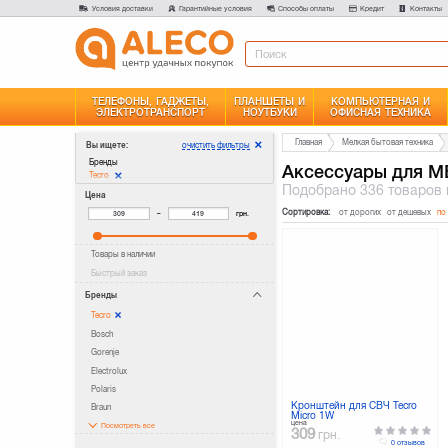
Условия доставки
Гарантийные условия
Способы оплаты
Кредит
Контакты
ТЕЛЕФОНЫ, ГАДЖЕТЫ,
ПЛАНШЕТЫ И
КОМПЬЮТЕРНАЯ И
ЭЛЕКТРОТРАНСПОРТ
НОУТБУКИ
ОФИСНАЯ ТЕХНИКА
Главная
Мелкая бытовая техника
очистить фильтры
Вы ищете:
Бренды
Аксессуары для М
Tecro
Подобрано
336 товаров
Цена
Сортировка:
от дорогих
от дешевых
по
–
грн.
Товары в наличии
Быстрый заказ
Бренды
Tecro
Bosch
Gorenje
Electrolux
Polaris
Кронштейн для СВЧ Tecro
Braun
Micro 1W
цена
Посмотреть все
309
грн.
0 отзывов