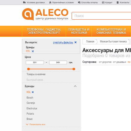
Условия доставки
Гарантийные условия
Способы оплаты
Кредит
Контакты
ТЕЛЕФОНЫ, ГАДЖЕТЫ,
ПЛАНШЕТЫ И
КОМПЬЮТЕРНАЯ И
ЭЛЕКТРОТРАНСПОРТ
НОУТБУКИ
ОФИСНАЯ ТЕХНИКА
Главная
Мелкая бытовая техника
очистить фильтры
Вы ищете:
Бренды
Аксессуары для М
KSL
Подобрано
0 товаров
из
Цена
Сортировка:
от дорогих
от дешевых
по
–
грн.
Товары в наличии
Быстрый заказ
Бренды
KSL
Bosch
Gorenje
Electrolux
Polaris
Braun
Посмотреть все