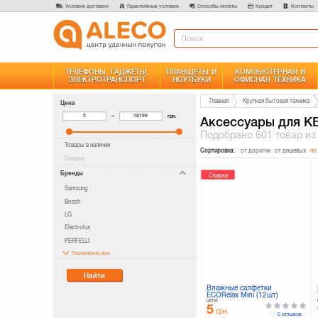
Условия доставки
Гарантийные условия
Способы оплаты
Кредит
Контакты
ТЕЛЕФОНЫ, ГАДЖЕТЫ,
ПЛАНШЕТЫ И
КОМПЬЮТЕРНАЯ И
ЭЛЕКТРОТРАНСПОРТ
НОУТБУКИ
ОФИСНАЯ ТЕХНИКА
Главная
Крупная бытовая техника
Цена
–
грн.
Аксессуары для К
Подобрано
601 товар
из
Товары в наличии
Сортировка:
от дорогих
от дешевых
по
Скидка
Бренды
Скидка
Samsung
Bosch
LG
Electrolux
PERFELLI
Посмотреть все
Найти
Влажные салфетки
ECORelax Mini (12шт)
цена
5
грн.
0 отзывов