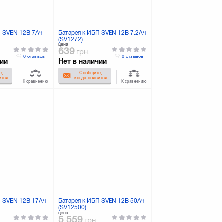
П SVEN 12В 7Ач
Батарея к ИБП SVEN 12В 7.2Ач
(SV1272)
цена
639
грн.
0 отзывов
0 отзывов
чии
Нет в наличии
е,
Сообщите,
ится
когда появится
К сравнению
К сравнению
П SVEN 12В 17Ач
Батарея к ИБП SVEN 12В 50Ач
(SV12500)
цена
5 559
грн.