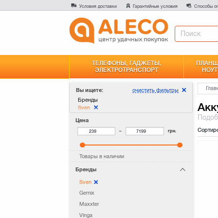
Условия доставки
Гарантийные условия
Способы о
ТЕЛЕФОНЫ, ГАДЖЕТЫ,
ПЛАНШ
ЭЛЕКТРОТРАНСПОРТ
НОУТ
Глав
очистить фильтры
Вы ищете:
Бренды
Акк
Sven
Подо
Цена
Сортир
–
грн.
Товары в наличии
Бренды
Sven
Gemix
Maxxter
Vinga