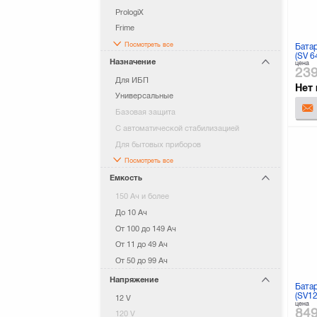
PrologiX
Frime
Посмотреть все
Бата
(SV 6
Назначение
цена
23
Для ИБП
Нет 
Универсальные
Базовая защита
С автоматической стабилизацией
Для бытовых приборов
Посмотреть все
Емкость
150 Ач и более
До 10 Ач
От 100 до 149 Ач
От 11 до 49 Ач
От 50 до 99 Ач
Напряжение
Бата
(SV12
12 V
цена
84
120 V