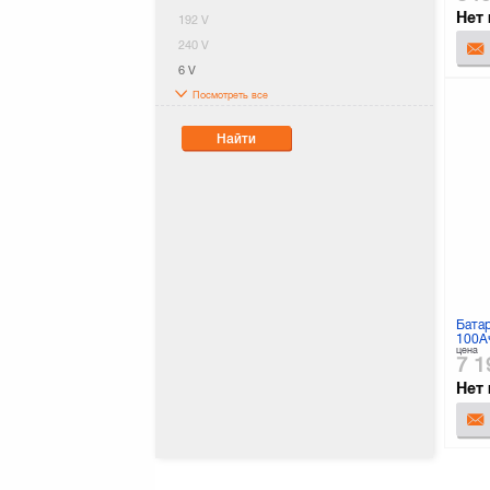
Нет 
192 V
240 V
6 V
Посмотреть все
Найти
Бата
100А
цена
7 1
Нет 