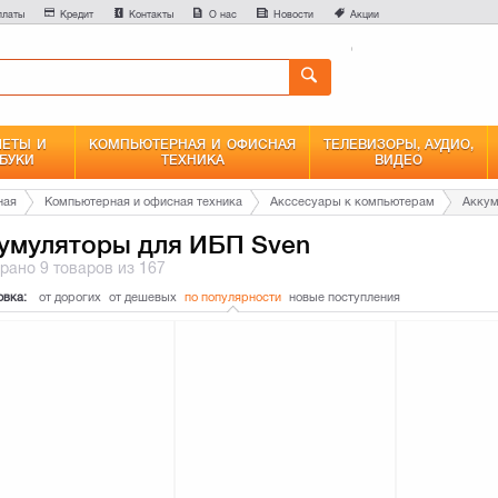
0
платы
Кредит
Контакты
О нас
Новости
Акции
Сравнение
ЕТЫ И
КОМПЬЮТЕРНАЯ И ОФИСНАЯ
ТЕЛЕВИЗОРЫ, АУДИО,
БУКИ
ТЕХНИКА
ВИДЕО
ная
Компьютерная и офисная техника
Акссесуары к компьютерам
Аккум
умуляторы для ИБП Sven
брано
9 товаров
из 167
овка:
от дорогих
от дешевых
по популярности
новые поступления