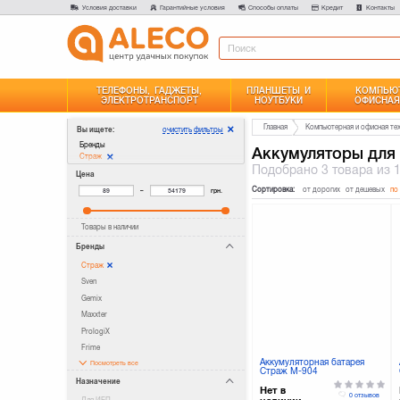
Условия доставки
Гарантийные условия
Способы оплаты
Кредит
Контакты
ТЕЛЕФОНЫ, ГАДЖЕТЫ,
ПЛАНШЕТЫ И
КОМПЬЮТ
ЭЛЕКТРОТРАНСПОРТ
НОУТБУКИ
ОФИСНАЯ
Главная
Компьютерная и офисная те
очистить фильтры
Вы ищете:
Бренды
Аккумуляторы для
Страж
Подобрано
3 товара
из 
Цена
Сортировка:
от дорогих
от дешевых
по
–
грн.
Товары в наличии
Бренды
Страж
Sven
Gemix
Maxxter
PrologiX
Frime
Аккумуляторная батарея
Посмотреть все
Страж M-904
Назначение
Нет в
0 отзывов
Для ИБП