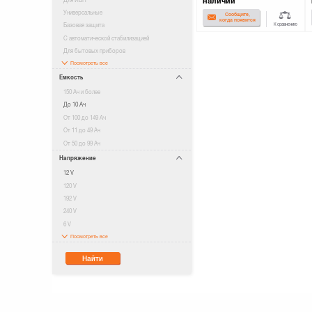
наличии
Универсальные
Сообщите,
когда появится
К сравнению
Базовая защита
С автоматической стабилизацией
Для бытовых приборов
Посмотреть все
Емкость
150 Ач и более
До 10 Ач
От 100 до 149 Ач
От 11 до 49 Ач
От 50 до 99 Ач
Напряжение
12 V
120 V
192 V
240 V
6 V
Посмотреть все
Найти