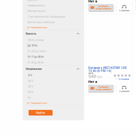
Нет в
наличии
Универсальные
Сообщите,
когда появится
К сравнению
Базовая защита
С автоматической стабилизацией
Для бытовых приборов
Посмотреть все
Емкость
150 Ач и более
До 10 Ач
От 100 до 149 Ач
От 11 до 49 Ач
От 50 до 99 Ач
Батарея к ИБП KSTAR 12В
Напряжение
14 Ач (6-FM-14)
цена
12 V
549
грн.
0 отзывов
120 V
Нет в
наличии
192 V
Сообщите,
когда появится
К сравнению
240 V
6 V
Посмотреть все
Найти