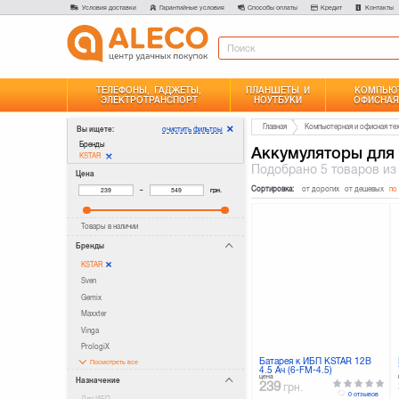
Условия доставки
Гарантийные условия
Способы оплаты
Кредит
Контакты
ТЕЛЕФОНЫ, ГАДЖЕТЫ,
ПЛАНШЕТЫ И
КОМПЬЮТ
ЭЛЕКТРОТРАНСПОРТ
НОУТБУКИ
ОФИСНАЯ
Главная
Компьютерная и офисная те
очистить фильтры
Вы ищете:
Бренды
Аккумуляторы для 
KSTAR
Подобрано
5 товаров
из
Цена
Сортировка:
от дорогих
от дешевых
по
–
грн.
Товары в наличии
Бренды
KSTAR
Sven
Gemix
Maxxter
Vinga
PrologiX
Батарея к ИБП KSTAR 12В
Посмотреть все
4.5 Ач (6-FM-4.5)
цена
Назначение
239
грн.
0 отзывов
Для ИБП