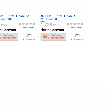
чки EPSON ELPGS02A
3D очки EPSON ELPGS03
H541A10)
(V12H548001)
цена
9
1 739
грн.
грн.
0 отзывов
0 отзывов
в наличии
Нет в наличии
Сообщите,
Сообщите,
когда появится
когда появится
К сравнению
К сравнению