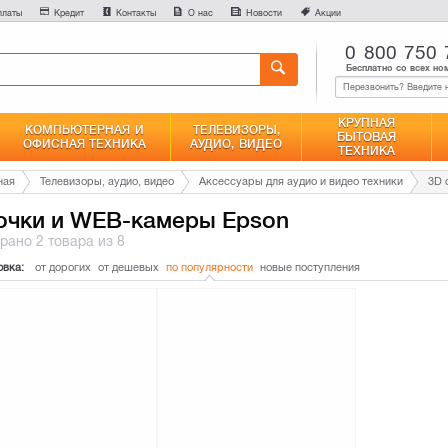
0
платы
Кредит
Контакты
О нас
Новости
Акции
Сравнение
0 800 750 
Бесплатно со всех но
КРУПНАЯ
КОМПЬЮТЕРНАЯ И
ТЕЛЕВИЗОРЫ,
БЫТОВАЯ
ОФИСНАЯ ТЕХНИКА
АУДИО, ВИДЕО
ТЕХНИКА
ная
Телевизоры, аудио, видео
Аксессуары для аудио и видео техники
3D 
очки и WEB-камеры Epson
брано
2 товара
из 8
овка:
от дорогих
от дешевых
по популярности
новые поступления