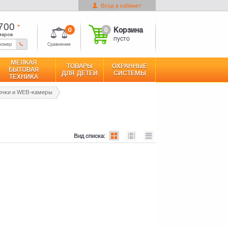
Вход в кабинет
0
Корзина
Оформить заказ
пусто
700
0
0
Корзина
меров
пусто
Сравнение
МЕЛКАЯ
ТОВАРЫ
ОХРАННЫЕ
БЫТОВАЯ
ДЛЯ ДЕТЕЙ
СИСТЕМЫ
ТЕХНИКА
очки и WEB-камеры
Вид списка: