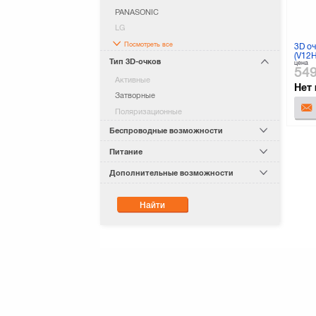
PANASONIC
LG
Посмотреть все
3D о
(V12
Тип 3D-очков
цена
54
Активные
Нет 
Затворные
Поляризационные
Беспроводные возможности
Питание
Дополнительные возможности
Найти