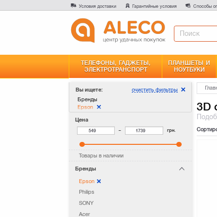
Условия доставки
Гарантийные условия
Способы о
ТЕЛЕФОНЫ, ГАДЖЕТЫ,
ПЛАНШЕТЫ И
ЭЛЕКТРОТРАНСПОРТ
НОУТБУКИ
Глав
очистить фильтры
Вы ищете:
Бренды
3D 
Epson
Подо
Цена
Сортир
–
грн.
Товары в наличии
Бренды
Epson
Philips
SONY
Acer