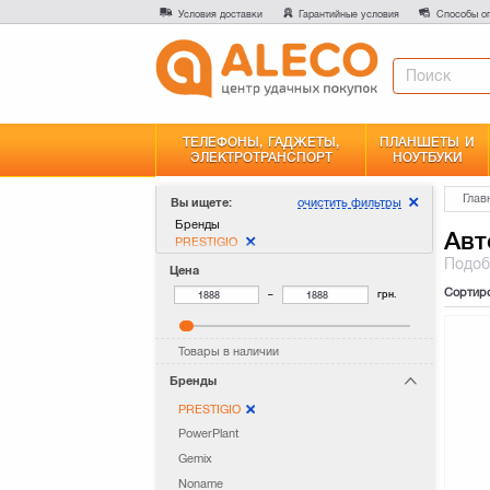
Условия доставки
Гарантийные условия
Способы о
ТЕЛЕФОНЫ, ГАДЖЕТЫ,
ПЛАНШЕТЫ И
ЭЛЕКТРОТРАНСПОРТ
НОУТБУКИ
Глав
очистить фильтры
Вы ищете:
Бренды
Авт
PRESTIGIO
Подо
Цена
Сортир
–
грн.
Товары в наличии
Бренды
PRESTIGIO
PowerPlant
Gemix
Noname