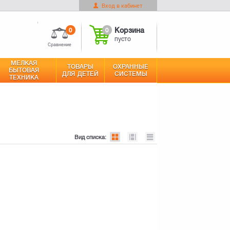
Вход в кабинет
0
Корзина
Оформить заказ
пусто
0
0
Корзина
пусто
Сравнение
МЕЛКАЯ
ТОВАРЫ
ОХРАННЫЕ
БЫТОВАЯ
ДЛЯ ДЕТЕЙ
СИСТЕМЫ
ТЕХНИКА
Вид списка: