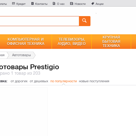
0
платы
Кредит
Контакты
О нас
Новости
Акции
Сравнение
КРУПНАЯ
КОМПЬЮТЕРНАЯ И
ТЕЛЕВИЗОРЫ,
БЫТОВАЯ
ОФИСНАЯ ТЕХНИКА
АУДИО, ВИДЕО
ТЕХНИКА
ная
Автотовары
отовары Prestigio
брано
1 товар
из 203
овка:
от дорогих
от дешевых
по популярности
новые поступления