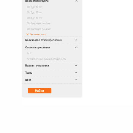
Возрастная группа
От 1 до 12 лет
От 2 до 12 лет
От 3 до 12 лет
От 4 месяцев до 4 лет
От 6 месяцев до 4 лет
Посмотреть все
Количество точек крепления
Система крепления
Isofix
Атомобильные ремни безопасности
Вариант установки
Ткань
Цвет
Найти