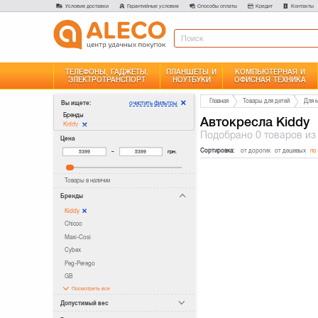
Условия доставки
Гарантийные условия
Способы оплаты
Кредит
Контакты
ТЕЛЕФОНЫ, ГАДЖЕТЫ,
ПЛАНШЕТЫ И
КОМПЬЮТЕРНАЯ И
ЭЛЕКТРОТРАНСПОРТ
НОУТБУКИ
ОФИСНАЯ ТЕХНИКА
Главная
Товары для детей
Для 
очистить фильтры
Вы ищете:
Бренды
Автокресла Kiddy
Kiddy
Подобрано
0 товаров
из
Цена
Сортировка:
от дорогих
от дешевых
по
–
грн.
Товары в наличии
Бренды
Kiddy
Chicco
Maxi-Cosi
Cybex
Peg-Perego
GB
Посмотреть все
Допустимый вес