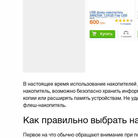
USB флеш накопитель
SANDISK 128GB Flair USB
цена
3.0 (SDCZ73-128G-G46)
600
грн.
6 отзывов
Купить
К сравнению
В настоящее время использование накопителей
накопитель, возможно безопасно хранить инфор
копии или расширять память устройствам. Не уд
флеш-накопитель.
Как правильно выбрать н
Первое на что обычно обращают внимание при 