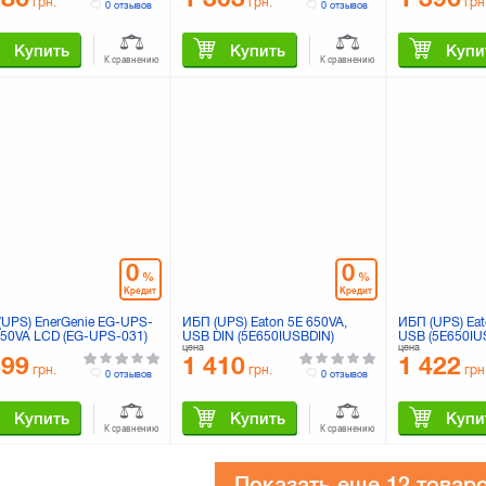
грн.
грн.
грн
0 отзывов
0 отзывов
Купить
Купить
Купи
К сравнению
К сравнению
0
0
%
%
Кредит
Кредит
(UPS) EnerGenie EG-UPS-
ИБП (UPS) Eaton 5E 650VA,
ИБП (UPS) Eat
650VA LCD (EG-UPS-031)
USB DIN (5E650IUSBDIN)
USB (5E650IU
цена
цена
399
1 410
1 422
грн.
грн.
грн
0 отзывов
0 отзывов
Купить
Купить
Купи
К сравнению
К сравнению
Показать еще
12 товар