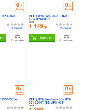
0
0
%
%
Кредит
Кредит
P DP 450VA
ИБП (UPS) EnerGenie 650VA
(EG-UPS-B650)
цена
1 149
.
грн.
0 отзывов
0 отзывов
ть
Купить
К сравнению
К сравнению
0
0
%
%
Кредит
Кредит
P DPV 650VA
ИБП (UPS) EnerGenie EG-UPS-
001 650VA, (EG-UPS-001)
цена
1 398