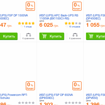
0
0
%
%
Кредит
Кредит
(UPS) FSP DP 1500VA
ИБП (UPS) APC Back-UPS RS
ИБП (UPS) FS
500IEC)
1100VA (BX1100CI-RS)
(DP450IEC)
цена
цена
947
6 025
1 055
грн.
грн.
грн
1 отзыв
15 отзывов
Купить
Купить
Купи
К сравнению
К сравнению
0
0
%
%
Кредит
Кредит
(UPS) Powercom RPT-
ИБП (UPS) FSP DP 650VA
ИБП (UPS) FS
 Schuko
(DP650IEC)
(DPV650)
цена
цена
286
1 303
1 396