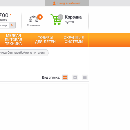
Вход в кабинет
0
Корзина
Оформить заказ
пусто
700
0
0
Корзина
меров
пусто
Сравнение
МЕЛКАЯ
ТОВАРЫ
ОХРАННЫЕ
БЫТОВАЯ
ДЛЯ ДЕТЕЙ
СИСТЕМЫ
ТЕХНИКА
ники бесперебойного питания
Вид списка: