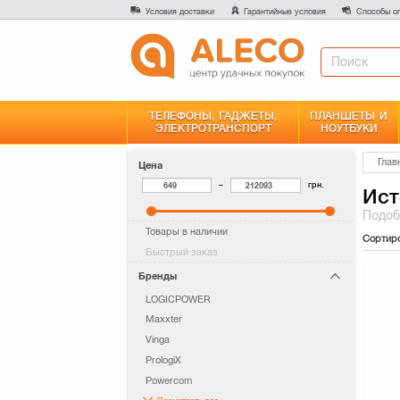
Условия доставки
Гарантийные условия
Способы о
ТЕЛЕФОНЫ, ГАДЖЕТЫ,
ПЛАНШЕТЫ И
ЭЛЕКТРОТРАНСПОРТ
НОУТБУКИ
Глав
Цена
–
грн.
Ист
Подо
Товары в наличии
Сортир
Быстрый заказ
Бренды
LOGICPOWER
Maxxter
Vinga
PrologiX
Powercom