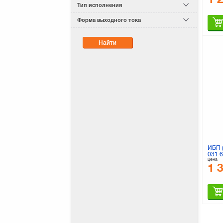
Тип исполнения
Форма выходного тока
Найти
ИБП 
031 
цена
1 