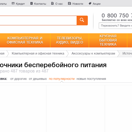
0
платы
Кредит
Контакты
О нас
Новости
Акции
Сравнение
0 800 750 
Бесплатно со всех но
КРУПНАЯ
КОМПЬЮТЕРНАЯ И
ТЕЛЕВИЗОРЫ,
БЫТОВАЯ
ОФИСНАЯ ТЕХНИКА
АУДИО, ВИДЕО
ТЕХНИКА
ная
Компьютерная и офисная техника
Акссесуары к компьютерам
Источ
очники бесперебойного питания
брано
487 товаров
из 487
овка:
от дорогих
от дешевых
по популярности
новые поступления