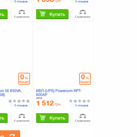
.
грн.
0 отзывов
0 отзывов
ть
Купить
К сравнению
К сравнению
0
0
%
%
Кредит
Кредит
on 5E 650VA,
ИБП (UPS) Powercom RPT-
SB)
600AP
цена
1 512
.
грн.
0 отзывов
0 отзывов
ть
Купить
К сравнению
К сравнению
ов