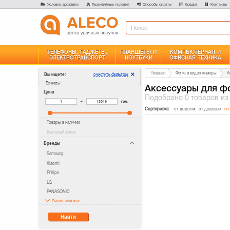
Условия доставки
Гарантийные условия
Способы оплаты
Кредит
Контакты
ТЕЛЕФОНЫ, ГАДЖЕТЫ,
ПЛАНШЕТЫ И
КОМПЬЮТЕРНАЯ И
ЭЛЕКТРОТРАНСПОРТ
НОУТБУКИ
ОФИСНАЯ ТЕХНИКА
Главная
Фото и видео камеры
А
очистить фильтры
Вы ищете:
Бренды
Аксессуары для фо
Цена
Подобрано
0 товаров
из
–
грн.
Сортировка:
от дорогих
от дешевых
по
Товары в наличии
Быстрый заказ
Бренды
Samsung
Xiaomi
Philips
LG
PANASONIC
Посмотреть все
Найти