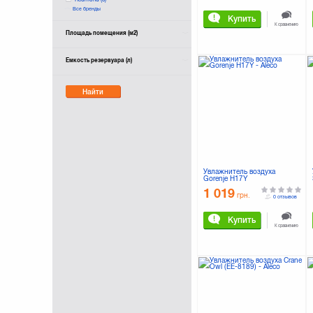
Все бренды
Saturn
(1)
Купить
Scarlett
(1)
К сравнению
Площадь помещения (м2)
Sencor
(3)
Stadler Form
(11)
Емкость резервуара (л)
Steba
(1)
Zelmer
(1)
Найти
Увлажнитель воздуха
Gorenje H17Y
1 019
грн.
0 отзывов
Купить
К сравнению