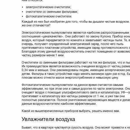
ним относятся:
электростатические очистители;
очистители со сменными фильтрами;
фотокаталитические очистители.
Каждый из них был изобретен для того, чтобы вы дышали чистым воздухом.
же они отличаются?
Электростатические пылеуловители являются наиболее распространенными 
соотношения «цена/качество». Они работают по закону Кулона. Прибор ион
воздух, который передвигается по комнате и захватывает частицы пыли. Те, 
очередь, получают определенный электрический заряд, после чего пыль
притягивается к пластинам устройства, имеющим заряд противоположного з
Благодаря этому данный воздухоочиститель очистит помещение от всевозм
частиц размером менее 1 мкм.
Очистители со сменными фильтрами работают на тех же фильтрах, что и пы
Их преимуществом является возможность очищения воздуха от частиц разм
0,34 мкм и меньше. Они рекомендованы людям, имеющим аллергические реа
детям. Фильтры в таких устройствах надо менять минимум один раз в год. Ещ
плюсам можно отнести малое энергопотребление и невысокую цену.
Фотокаталитические пылеуловители на данное время считаются самыми
эффективными, но при этом они и самые дорогие по части электроники. Он
очищают воздух с помощью ультрафиолетового света и катализатора. УФ—с
притягивает к катализатору все частицы размером от 1 нм, а уже там они
полностью разлагаются. Полное уничтожение загрязняющих веществ и дела
данные воздухоочистители наиболее эффективными.
Какой из вышеперечисленных приборов выбрать, решать именно вам.
Увлажнители воздуха
Бывает, что в квартире чувствуется сухость воздуха. Она может привести 