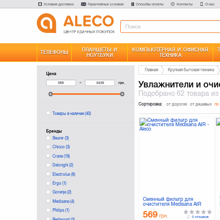
Условия доставки
Гарантийные условия
Способы оплаты
Контакты
О нас
ПЛАНШЕТЫ И
КОМПЬЮТЕРНАЯ И ОФИСНАЯ
ТЕЛЕФОНЫ
НОУТБУКИ
ТЕХНИКА
Главная
Крупная бытовая техника
Цена
Увлажнители и очи
–
грн.
Подобрано
62 товара
из
Сортировка:
от дорогих
от дешевых
по
Товары в наличии
(40)
Бренды
Beurer
(3)
Chicco
(3)
Crane
(19)
Delonghi
(2)
Electrolux
(6)
Ergo
(1)
Gorenje
(2)
Сменный фильтр для
Medisana
(4)
очистителя Medisana AIR
Philips
(1)
569
грн.
0 отзывов
Redmond
(3)