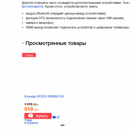
Дорогие планшеты часто оснащаются дополнительными устройствами. Они
фотоаппаратов
. Кроме этого, устройства могут иметь:
модуль Bluetooth (передаёт данные между устройствами);
функция OTG (возможность подключения техники через USB-разъём);
камера и микрофон;
HDMI-выход (позволяет подключить устройство к цифровому телевизору и
Просмотренные товары
Скидка
Блендер BOSCH MSM66150
1 019
грн.
919
грн.
Купить
Товар
в корзине
К сравнению