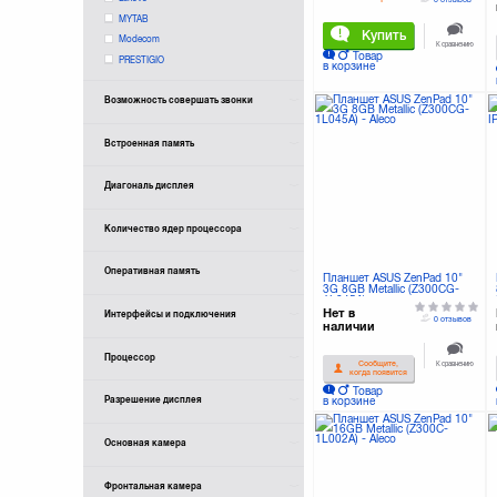
MYTAB
Купить
Modecom
К сравнению
Товар
PRESTIGIO
в корзине
Возможность совершать звонки
Встроенная память
Диагональ дисплея
Количество ядер процессора
Оперативная память
Планшет ASUS ZenPad 10"
3G 8GB Metallic (Z300CG-
1L045A)
Нет в
Интерфейсы и подключения
0 отзывов
наличии
Процессор
К сравнению
Сообщите,
когда появится
Товар
Разрешение дисплея
в корзине
Основная камера
Фронтальная камера