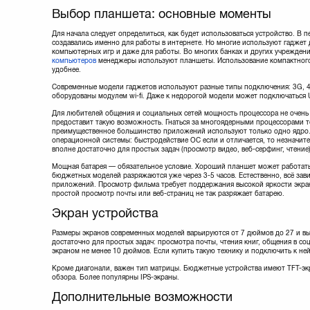
Выбор планшета: основные моменты
Для начала следует определиться, как будет использоваться устройство. В 
создавались именно для работы в интернете. Но многие используют гаджет 
компьютерных игр и даже для работы. Во многих банках и других учрежден
компьютеров
менеджеры используют планшеты. Использование компактного
удобнее.
Современные модели гаджетов используют разные типы подключения: 3G, 4G,
оборудованы модулем wi-fi. Даже к недорогой модели может подключаться
Для любителей общения и социальных сетей мощность процессора не очень
предоставит такую возможность. Гнаться за многоядерными процессорами то
преимущественное большинство приложений используют только одно ядро. 
операционной системы: быстродействие ОС если и отличается, то незначите
вполне достаточно для простых задач (просмотр видео, веб-серфинг, чтение)
Мощная батарея — обязательное условие. Хороший планшет может работать 
бюджетных моделей разряжаются уже через 3-5 часов. Естественно, всё зав
приложений. Просмотр фильма требует поддержания высокой яркости экрана
простой просмотр почты или веб-страниц не так разряжает батарею.
Экран устройства
Размеры экранов современных моделей варьируются от 7 дюймов до 27 и вы
достаточно для простых задач: просмотра почты, чтения книг, общения в со
экраном не менее 10 дюймов. Если купить такую технику и подключить к не
Кроме диагонали, важен тип матрицы. Бюджетные устройства имеют TFT-экр
обзора. Более популярны IPS-экраны.
Дополнительные возможности