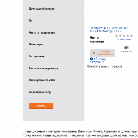
Цвет задней панели
Тип
Планшет ASUS ZenPad 10"
16GB Metallic (Z300C-
Частота процессора
1L002A)
Нет в
0 отзывов
наличии
Навигация
К сравнению
Сообщите,
когда появится
Тип дисплея
Товар
в корзине
Показать еще
5 товаров
Ёмкость аккумулятора
Расширение памяти
Видеопроцессор
Найти
Традиционные и интернет-магазины Винницы, Киева, Харькова и других кр
точке можно увидеть десятки планшетов. Как же выбрать один из них, наи