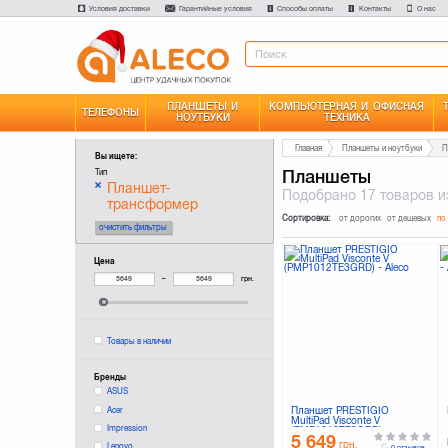
Условия доставки
Гарантийные условия
Способы оплаты
Контакты
О нас
ПЛАНШЕТЫ И
КОМПЬЮТЕРНАЯ И ОФИСНАЯ
ТЕЛЕФОНЫ
НОУТБУКИ
ТЕХНИКА
Главная
Планшеты и ноутбуки
П
Вы ищете:
Планшеты
Тип
Планшет-
Подобрано
17 товаров
и
трансформер
Сортировка:
от дорогих
от дешевых
по
очистить фильтры
Цена
–
грн.
Товары в наличии
Бренды
ASUS
Acer
Планшет PRESTIGIO
MultiPad Visconte V
Impression
(PMP1012TE3GRD)
5 649
грн.
Lenovo
0 отзывов