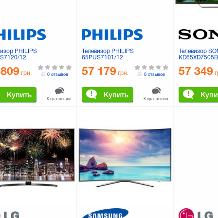
визор PHILIPS
Телевизор PHILIPS
Телевизор S
S7120/12
65PUS7101/12
KD65XD7505
 809
57 179
57 349
грн.
грн.
г
0 отзывов
0 отзывов
Купить
Купить
Купи
К сравнению
К сравнению