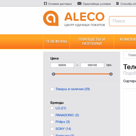
Условия доставки
Гарантийные условия
Способы оп
ПЛАНШЕТЫ И
КОМПЬЮ
ТЕЛЕФОНЫ
НОУТБУКИ
Глав
Цена
Тел
–
грн.
Подо
Сортир
Товары в наличии
(29)
Бренды
LG
(21)
PANASONIC
(2)
Philips
(3)
SONY
(14)
Samsung
(2)