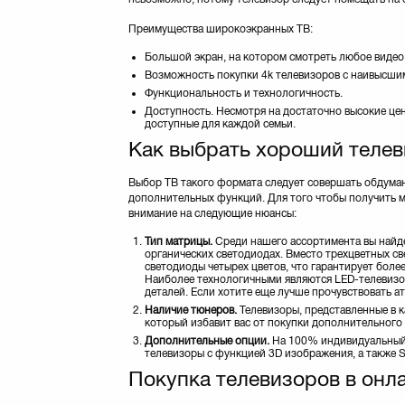
Преимущества широкоэкранных ТВ:
Большой экран, на котором смотреть любое видео
Возможность покупки 4k телевизоров с наивысшим
Функциональность и технологичность.
Доступность. Несмотря на достаточно высокие цен
доступные для каждой семьи.
Как выбрать хороший телев
Выбор ТВ такого формата следует совершать обдуман
дополнительных функций. Для того чтобы получить м
внимание на следующие нюансы:
Тип матрицы.
Среди нашего ассортимента вы найде
органических светодиодах. Вместо трехцветных с
светодиоды четырех цветов, что гарантирует бол
Наиболее технологичными являются LED-телевизо
деталей. Если хотите еще лучше прочувствовать а
Наличие тюнеров.
Телевизоры, представленные в к
который избавит вас от покупки дополнительного
Дополнительные опции.
На 100% индивидуальный 
телевизоры с функцией 3D изображения, а также 
Покупка телевизоров в онл