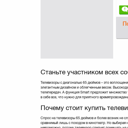
П
Станьте участником всех с
Телевизоры с диагональю 65 дюймов – это воплощени
элегантным дизайном и облегченным весом. Высокод
телепередач. А функция Smart предложит множество
в себе все, что нужно для приятного времяпровожден
Почему стоит купить телев
Спрос на телевизоры 65 дюймов и более возник не с
сравнимый лишь с походом в кинотеатр. Но выбирая н
невозможно, потому телевизор следует помещать на с