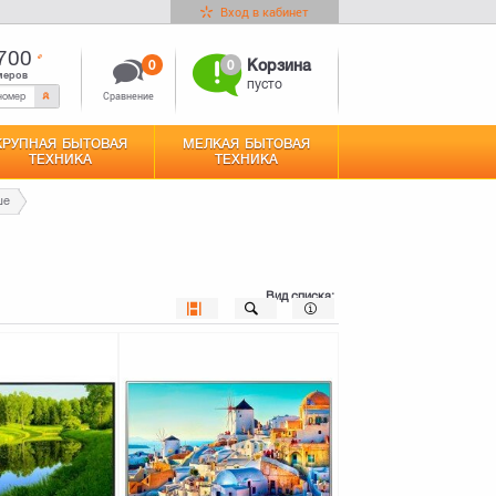
Вход в кабинет
700
0
0
Корзина
меров
пусто
Сравнение
КРУПНАЯ БЫТОВАЯ
МЕЛКАЯ БЫТОВАЯ
ТЕХНИКА
ТЕХНИКА
ше
Вид списка: