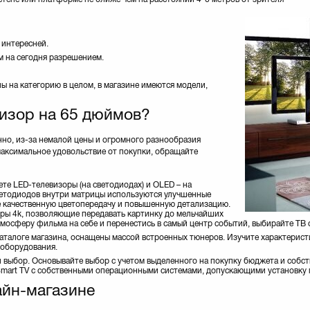
 интересней.
 на сегодня разрешением.
ы на категорию в целом, в магазине имеются модели,
изор на 65 дюймов?
но, из-за немалой цены и огромного разнообразия
аксимальное удовольствие от покупки, обращайте
те LED-телевизоры (на светодиодах) и ОLED – на
ветодиодов внутри матрицы используются улучшенные
ее качественную цветопередачу и повышенную детализацию.
ры 4k, позволяющие передавать картинку до мельчайших
тмосферу фильма на себе и перенестись в самый центр событий, выбирайте ТВ 
аталоге магазина, оснащены массой встроенных тюнеров. Изучите характерист
 оборудования.
выбор. Основывайте выбор с учетом выделенного на покупку бюджета и собс
Smart TV с собственными операционными системами, допускающими установку п
айн-магазине