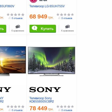
 65UF860V
Телевизор LG 65UH755V
68 949
рн.
грн.
0 отзывов
0 отзывов
ть
Купить
К сравнению
К сравнению
ONY
Телевизор Sony
BR2
KD65S8505CBR2
78 449
рн.
грн.
0 отзывов
0 отзывов