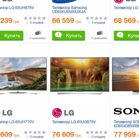
визор LG 65UH676V
Телевизор Samsung
Телевизор LG
UE65KU6500UXUA
 239
66 559
68 569
грн.
грн.
г
0 отзывов
0 отзывов
Купить
Купить
Купи
К сравнению
К сравнению
визор LG 65UH770V
Телевизор LG 65UG870V
Телевизор S
KD65XD8599
 609
76 609
77 959
грн.
грн.
г
0 отзывов
0 отзывов