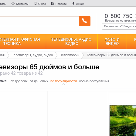
латы
Контакты
О нас
Новости
Акции
0 800 750 
Бесплатно со всех но
ТЕРНАЯ И ОФИСНАЯ
ТЕЛЕВИЗОРЫ, АУДИО,
ФОТО И
ТЕХНИКА
ВИДЕО
ВИДЕО
ная
Телевизоры, аудио, видео
Телевизоры
Телевизоры 65 дюймов и боль
евизоры 65 дюймов и больше
брано
42 товара
из 42
овка:
от дорогих
от дешевых
по популярности
новые поступления