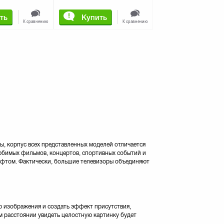
ть
Купить
К сравнению
К сравнению
ы, корпус всех представленных моделей отличается
юбимых фильмов, концертов, спортивных событий и
офтом. Фактически, большие телевизоры объединяют
ю изображения и создать эффект присутствия,
м расстоянии увидеть целостную картинку будет