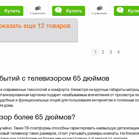
Купить
Купить
Купи
К сравнению
К сравнению
оказать еще
12 товаров
1
2
3
4
обытий с телевизором 65 дюймов
е современных технологий и комфорта. Несмотря на крупные габариты матриц
етализированная картинка подарит незабываемые впечатления от просмотра л
 удобных и функциональных опций для пользования интернетом и полезным с
ия дома.
изор более 65 дюймов?
лучайно. Такие ТВ-платформы способны гарантировать наивысшую детализаци
овый телевизор таких размеров, стоит учитывать размеры комнаты. На близко
тене или платформе не ближе чем на расстоянии 4-6 метров от зрителя