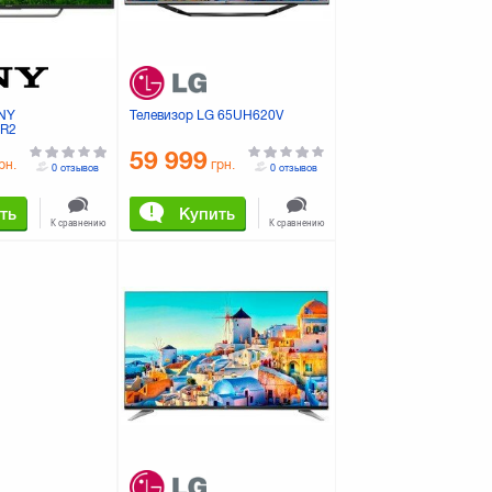
ONY
Телевизор LG 65UH620V
BR2
59 999
рн.
грн.
0 отзывов
0 отзывов
ть
Купить
К сравнению
К сравнению