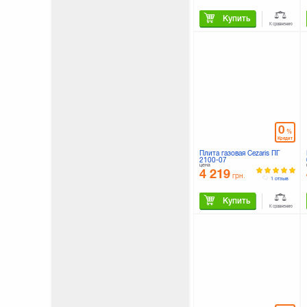
Купить
К сравнению
0
%
Кредит
Плита газовая Cezaris ПГ
2100-07
цена
4 219
грн.
1 отзыв
Купить
К сравнению