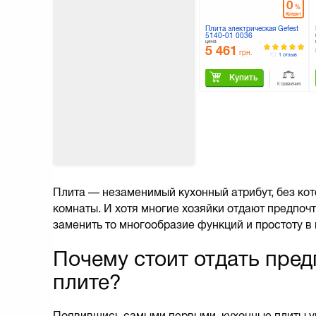
0
%
Кредит
Плита электрическая Gefest
5140-01 0036
цена
5 461
грн.
1 отзыв
Купить
К сравнению
Плита — незаменимый кухонный атрибут, без ко
комнаты. И хотя многие хозяйки отдают предпоч
заменить то многообразие функций и простоту в
Почему стоит отдать пре
плите?
Появившись самыми первыми, кухонные плиты у