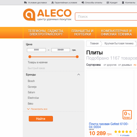
Условия доставки
Гарантийные условия
Способы оплаты
Кредит
Контакты
ТЕЛЕФОНЫ, ГАДЖЕТЫ,
ПЛАНШЕТЫ И
КОМПЬЮТЕРНАЯ И
ЭЛЕКТРОТРАНСПОРТ
НОУТБУКИ
ОФИСНАЯ ТЕХНИКА
Главная
Крупная бытовая техника
Цена
–
грн.
Плиты
Подобрано
1167 товаро
Товары в наличии
Сортировка:
от дорогих
от дешевых
по
Быстрый заказ
Бренды
Bosch
Gorenje
Saturn
Electrolux
Beko
Посмотреть все
0
%
Кредит
Найти
Плита газовая Gefest 6100-
04 0004
цена
10 289
грн.
4 отзыва