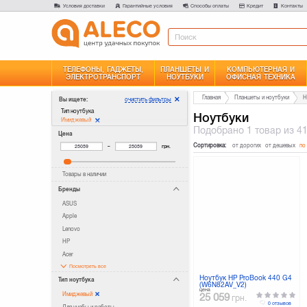
Условия доставки
Гарантийные условия
Способы оплаты
Кредит
Контакты
ТЕЛЕФОНЫ, ГАДЖЕТЫ,
ПЛАНШЕТЫ И
КОМПЬЮТЕРНАЯ И
ЭЛЕКТРОТРАНСПОРТ
НОУТБУКИ
ОФИСНАЯ ТЕХНИКА
Главная
Планшеты и ноутбуки
Н
очистить фильтры
Вы ищете:
Тип ноутбука
Ноутбуки
Имиджевый
Подобрано
1 товар
из 4
Цена
Сортировка:
от дорогих
от дешевых
по
–
грн.
Товары в наличии
Бренды
ASUS
Apple
Lenovo
HP
Acer
Посмотреть все
Ноутбук HP ProBook 440 G4
Тип ноутбука
(W6N82AV_V2)
цена
Имиджевый
25 059
грн.
0 отзывов
Для учебы и работы