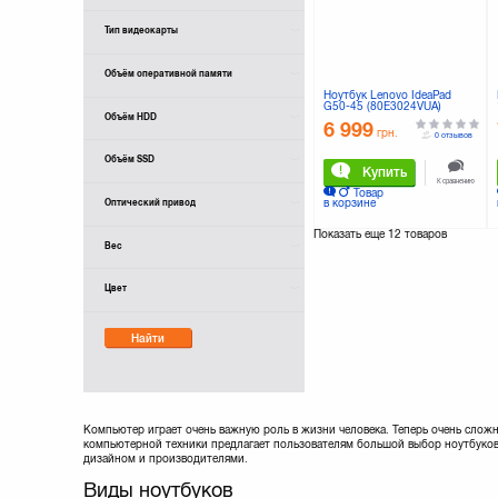
Тип видеокарты
Объём оперативной памяти
Ноутбук Lenovo IdeaPad
G50-45 (80E3024VUA)
Объём HDD
6 999
грн.
0 отзывов
Объём SSD
Купить
К сравнению
Товар
Оптический привод
в корзине
Показать еще
12 товаров
Вес
Цвет
Найти
Компьютер играет очень важную роль в жизни человека. Теперь очень сложн
компьютерной техники предлагает пользователям большой выбор ноутбуков
дизайном и производителями.
Виды ноутбуков