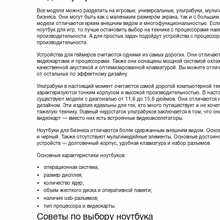
Все модели можно разделить на игровые, универсальные, ультрабуки, муль
бизнеса. Они могут быть как с маленьким размером экрана, так и с больши
модели отличаются ярким внешним видом и многофункциональностью. Если
ноутбук для игр, то лучше остановить выбор на технике с процессорами на
производительности. А для простых задач подойдут устройства с процессо
производительности.
Устройства для геймеров считаются одними из самых дорогих. Они отлича
видеокартами и процессорами. Также они оснащены мощной системой охла
качественной акустикой и оптимизированной клавиатурой. Вы можете отлич
от остальных по эффектному дизайну.
Ультрабуки в настоящий момент считаются самой дорогой компьютерной те
характеризуются тонким корпусом и высокой производительностью. В наст
существуют модели с диагональю от 11,6 до 15,6 дюймов. Они отличаются
дизайном. Эти изделия идеальны для тех, кто много путешествует и не хочет
тяжелую технику. Главный недостаток ультрабуков заключается в том, что о
видеокарт — вместо них есть встроенные видеоакселетаторы.
Ноутбуки для бизнеса отличаются более сдержанным внешним видом. Осно
и черный. Также отсутствуют мультимедийные элементы. Основные достоинс
устройств — долговечный корпус, удобная клавиатура и набор разъемов.
Основные характеристики ноутбуков:
операционная система;
размер дисплея;
количество ядер;
объем жесткого диска и оперативной памяти;
наличие usb-разъемов;
тип процессора и видеокарты.
Советы по выбору ноутбука