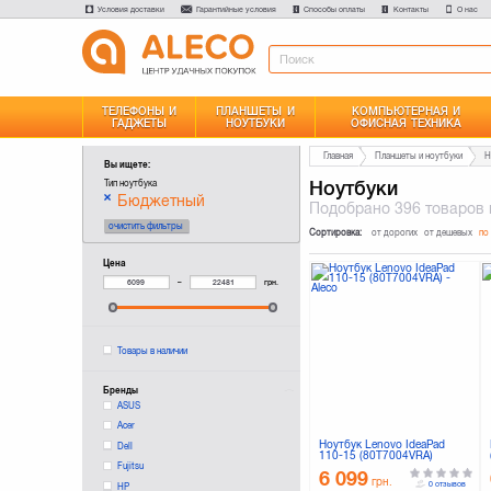
Условия доставки
Гарантийные условия
Способы оплаты
Контакты
О нас
ТЕЛЕФОНЫ И
ПЛАНШЕТЫ И
КОМПЬЮТЕРНАЯ И
ГАДЖЕТЫ
НОУТБУКИ
ОФИСНАЯ ТЕХНИКА
Главная
Планшеты и ноутбуки
Н
Вы ищете:
Ноутбуки
Тип ноутбука
Бюджетный
Подобрано
396 товаров
очистить фильтры
Сортировка:
от дорогих
от дешевых
по
Цена
–
грн.
Товары в наличии
Бренды
ASUS
Acer
Ноутбук Lenovo IdeaPad
Dell
110-15 (80T7004VRA)
Fujitsu
6 099
грн.
0 отзывов
HP