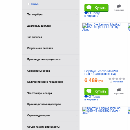
Lenovo
Купить
К сравнению
Товар
Тип ноутбука
в корзине
Диагональ дисплея
Тип дисплея
Разрешение дисплея
Производитель процессора
Серия процессора
Ноутбук Lenovo IdeaPad
B50-10 (80QR001FUA)
6 489
грн.
Количество ядер процессора
0 отзывов
Купить
Частота процессора
К сравнению
Товар
в корзине
Производитель видеокарты
Серия видеокарты
Объём памяти видеокарты