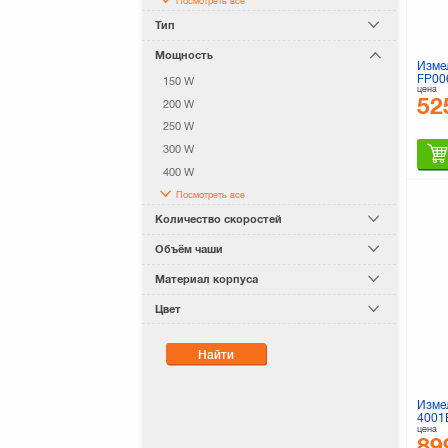
Посмотреть все
Тип
Мощность
Изме
FP00
150 W
цена
52
200 W
250 W
300 W
400 W
Посмотреть все
Количество скоростей
Объём чаши
Материал корпуса
Цвет
Найти
Изме
4001
цена
89