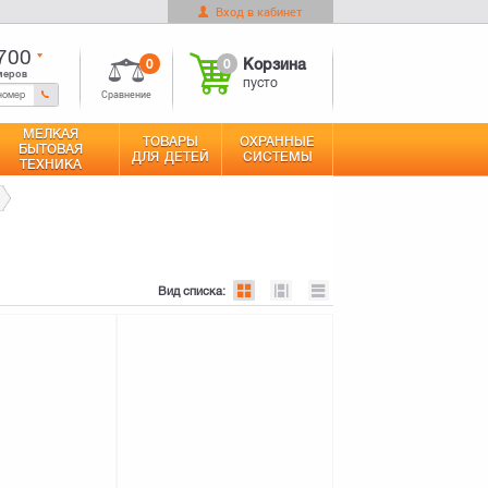
Вход в кабинет
0
Корзина
Оформить заказ
пусто
700
0
0
Корзина
меров
пусто
Сравнение
МЕЛКАЯ
ТОВАРЫ
ОХРАННЫЕ
БЫТОВАЯ
ДЛЯ ДЕТЕЙ
СИСТЕМЫ
ТЕХНИКА
Вид списка: