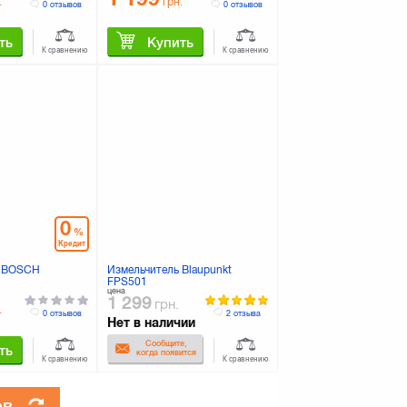
.
грн.
0 отзывов
0 отзывов
ть
Купить
К сравнению
К сравнению
0
%
Кредит
ь BOSCH
Измельчитель Blaupunkt
FPS501
цена
1 299
грн.
.
0 отзывов
2 отзыва
Нет в наличии
Сообщите,
ть
когда появится
К сравнению
К сравнению
ов