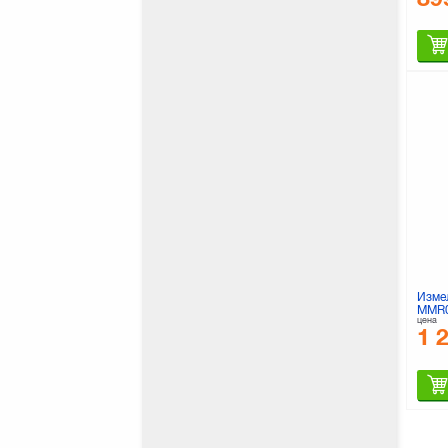
Изме
MMR
цена
1 