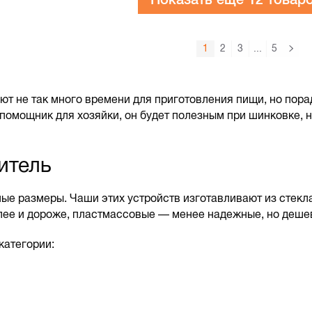
1
2
3
...
5
 не так много времени для приготовления пищи, но пора
омощник для хозяйки, он будет полезным при шинковке, н
итель
е размеры. Чаши этих устройств изготавливают из стекла 
лее и дороже, пластмассовые — менее надежные, но деше
категории: