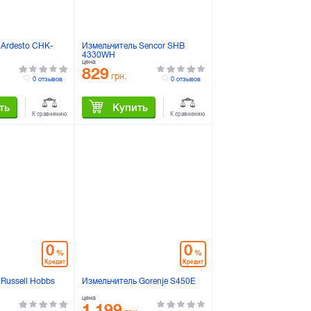
 Ardesto CHK-
Измельчитель Sencor SHB
4330WH
цена
829
грн.
0 отзывов
0 отзывов
ть
Купить
К сравнению
К сравнению
0
0
%
%
Кредит
Кредит
Russell Hobbs
Измельчитель Gorenje S450E
цена
1 199