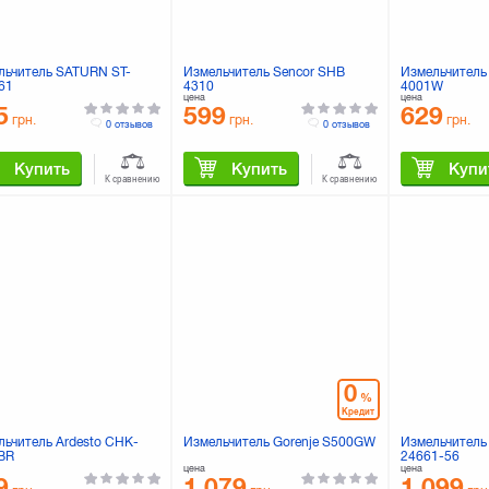
льчитель SATURN ST-
Измельчитель Sencor SHB
Измельчитель
61
4310
4001W
цена
цена
5
599
629
грн.
грн.
грн.
0 отзывов
0 отзывов
Купить
Купить
Купи
К сравнению
К сравнению
0
%
Кредит
льчитель Ardesto CHK-
Измельчитель Gorenje S500GW
Измельчитель 
BR
24661-56
цена
цена
9
1 079
1 099