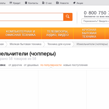
0
платы
Кредит
Контакты
О нас
Новости
Акции
Сравнение
0 800 750 
Бесплатно со всех но
КРУПНАЯ
КОМПЬЮТЕРНАЯ И
ТЕЛЕВИЗОРЫ,
БЫТОВАЯ
ОФИСНАЯ ТЕХНИКА
АУДИО, ВИДЕО
ТЕХНИКА
ная
Мелкая бытовая техника
Техника для кухни
Измельчители (чопперы)
ельчители (чопперы)
брано
58 товаров
из 58
овка:
от дорогих
от дешевых
по популярности
новые поступления