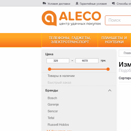
Условия доставки
Гарантийные условия
Способы о
ТЕЛЕФОНЫ, ГАДЖЕТЫ,
ПЛАНШЕТЫ И
ЭЛЕКТРОТРАНСПОРТ
НОУТБУКИ
Глав
Цена
–
грн.
Изм
Подо
Товары в наличии
Сортир
Быстрый заказ
Бренды
Bosch
Gorenje
Sencor
Tefal
Russell Hobbs