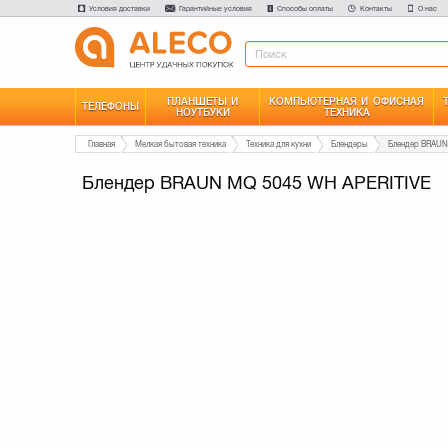
Условия доставки
Гарантийные условия
Способы оплаты
Контакты
О нас
ПЛАНШЕТЫ И
КОМПЬЮТЕРНАЯ И ОФИСНАЯ
ТЕЛЕФОНЫ
НОУТБУКИ
ТЕХНИКА
Главная
Мелкая бытовая техника
Техника для кухни
Блендеры
Блендер BRAUN
Блендер BRAUN MQ 5045 WH APERITIVE