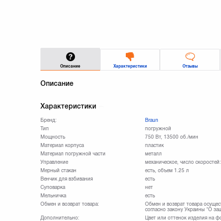
Описание
Характеристики
Отзывы
Описание
Характеристики
Бренд:
Braun
Тип
погружной
Мощность
750 Вт, 13500 об./мин
Материал корпуса
пластик
Материал погружной части
металл
Управление
механическое, число скоростей:
Мерный стакан
есть, объем 1.25 л
Венчик для взбивания
есть
Суповарка
нет
Мельничка
есть
Обмен и возврат товара:
Обмен и возврат товара осущес
согласно закону Украины "О за
Дополнительно:
Цвет или оттенок изделия на ф