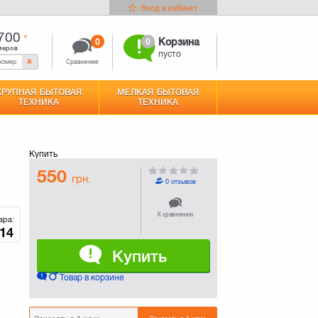
Вход в кабинет
700
0
0
Корзина
меров
пусто
Сравнение
КРУПНАЯ БЫТОВАЯ
МЕЛКАЯ БЫТОВАЯ
ТЕХНИКА
ТЕХНИКА
Купить
550
грн.
0 отзывов
К сравнению
ара:
14
Купить
Товар в корзине