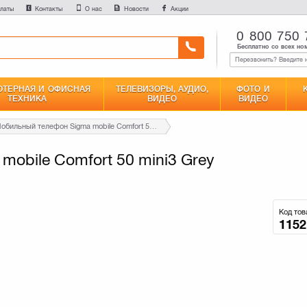
латы
Контакты
О нас
Новости
Акции
0 800 750 
Бесплатно со всех но
ТЕРНАЯ И ОФИСНАЯ
ТЕЛЕВИЗОРЫ, АУДИО,
ФОТО И
ТЕХНИКА
ВИДЕО
ВИДЕО
Мобильный телефон Sigma mobile Comfort 50 mini3 Grey Orange (6907798337315)
obile Comfort 50 mini3 Grey
Код тов
1152