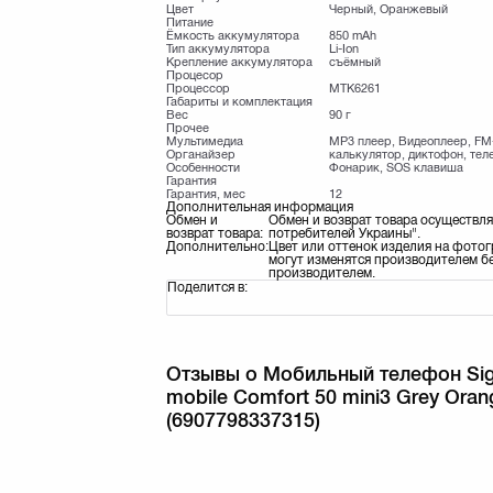
Цвет
Черный, Оранжевый
Питание
Ёмкость аккумулятора
850 mAh
Тип аккумулятора
Li-Ion
Крепление аккумулятора
съёмный
Процесор
Процессор
MTK6261
Габариты и комплектация
Вес
90 г
Прочее
Мультимедиа
MP3 плеер, Видеоплеер, FM
Органайзер
калькулятор, диктофон, тел
Особенности
Фонарик, SOS клавиша
Гарантия
Гарантия, мес
12
Дополнительная информация
Обмен и
Обмен и возврат товара осуществля
возврат товара:
потребителей Украины".
Дополнительно:
Цвет или оттенок изделия на фотог
могут изменятся производителем бе
производителем.
Поделится в:
Отзывы о Мобильный телефон Si
mobile Comfort 50 mini3 Grey Oran
(6907798337315)