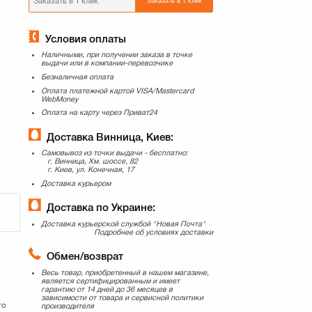
Заказать в 1 клик
Условия оплаты
Наличными, при получении заказа в точке
выдачи или в компании-перевозчике
Безналичная оплата
Оплата платежной картой VISA/Mastercard
WebMoney
Оплата на карту через Приват24
Доставка Винница, Киев:
Самовывоз из точки выдачи - бесплатно:
г. Винница, Хм. шоссе, 82
г. Киев, ул. Конечная, 17
Доставка курьером
Доставка по Украине:
Доставка курьерской службой "Новая Почта"
Подробнее об условиях доставки
Обмен/возврат
Весь товар, приобретенный в нашем магазине,
является сертифицированным и имеет
гарантию от 14 дней до 36 месяцев в
зависимости от товара и сервисной политики
го
производителя