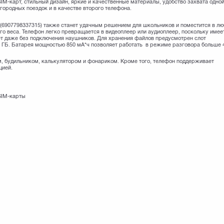
IM-карт, стильный дизайн, яркие и качественные материалы, удобство захвата одно
городных поездок и в качестве второго телефона.
 (6907798337315) также станет удачным решением для школьников и поместится в л
о веса. Телефон легко превращается в видеоплеер или аудиоплеер, поскольку имее
т даже без подключения наушников. Для хранения файлов предусмотрен слот
 ГБ. Батарея мощностью 850 мА*ч позволяет работать в режиме разговора больше 
, будильником, калькулятором и фонариком. Кроме того, телефон поддерживает
цией.
SIM-карты