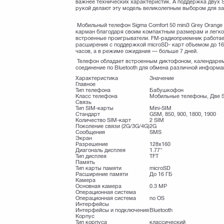
важнее технических характеристик. А поддержка двух S
рукой делают эту модель великолепным выбором для за
Мобильный телефон Sigma Comfort 50 mini3 Grey Orange
карман благодаря своим компактным размерам и легког
встроенные проигрыватели. FM-радиоприемник работае
расширения с поддержкой microSD- карт объемом до 16
часов, а в режиме ожидания — больше 7 дней.
Телефон обладает встроенным диктофоном, календарем
соединение по Bluetooth для обмена различной информа
Характеристика
Значение
Главное
Тип телефона
Бабушкофон
Класс телефона
Мобильные телефоны, Две 
Связь
Тип SIM-карты
Mini-SIM
Стандарт
GSM, 850, 900, 1800, 1900
Количество SIM-карт
2 SIM
Поколение связи (2G/3G/4G)
2G
Сообщения
SMS
Экран
Разрешение
128x160
Диагональ дисплея
1.77"
Тип дисплея
TFT
Память
Тип карты памяти
microSD
Расширение памяти
До 16 ГБ
Камера
Основная камера
0.3 MP
Операционная система
Операционная система
no OS
Интерфейсы
Интерфейсы и подключения
Bluetooth
Корпус
Тип корпуса
классический