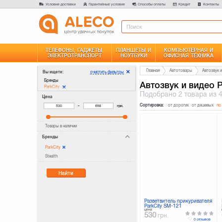
Условия доставки
Гарантийные условия
Способы оплаты
Кредит
Контакты
ТЕЛЕФОНЫ, ГАДЖЕТЫ,
ПЛАНШЕТЫ И
КОМПЬЮТЕРНАЯ И
ЭЛЕКТРОТРАНСПОРТ
НОУТБУКИ
ОФИСНАЯ ТЕХНИКА
Главная
Автотовары
Автозвук 
очистить фильтры
Вы ищете:
Бренды
Автозвук и видео P
ParkCity
Подобрано
2 товара
из 
Цена
Сортировка:
от дорогих
от дешевых
по
–
грн.
Товары в наличии
Бренды
ParkCity
Stealth
Найти
Разветвитель прикуривателя
ParkCity SM-121
цена
530
грн.
0 отзывов