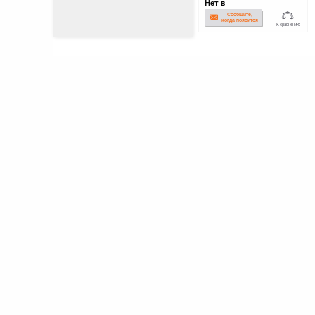
Нет в
наличии
Сообщите,
когда появится
К сравнению