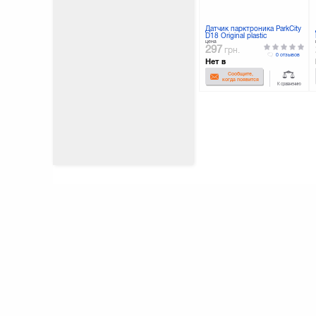
Датчик парктроника ParkCity
D18 Original plastic
цена
297
грн.
0 отзывов
Нет в
наличии
Сообщите,
когда появится
К сравнению