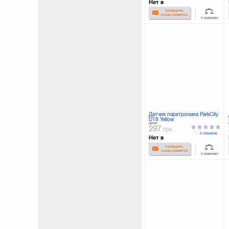
Нет в
наличии
Сообщите,
когда появится
К сравнению
Датчик парктроника ParkCity
D18 Yellow
цена
297
грн.
0 отзывов
Нет в
наличии
Сообщите,
когда появится
К сравнению