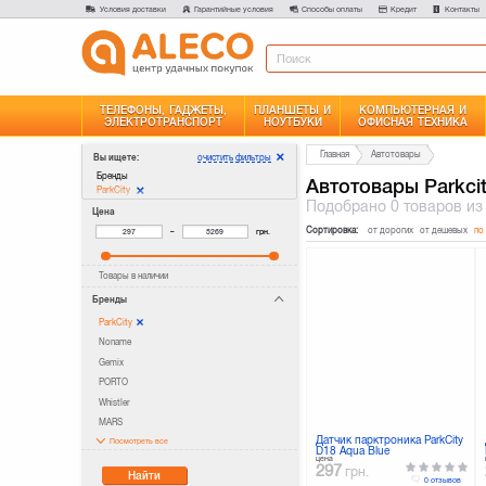
Условия доставки
Гарантийные условия
Способы оплаты
Кредит
Контакты
ТЕЛЕФОНЫ, ГАДЖЕТЫ,
ПЛАНШЕТЫ И
КОМПЬЮТЕРНАЯ И
ЭЛЕКТРОТРАНСПОРТ
НОУТБУКИ
ОФИСНАЯ ТЕХНИКА
Главная
Автотовары
очистить фильтры
Вы ищете:
Бренды
Автотовары Parkci
ParkCity
Подобрано
0 товаров
из
Цена
Сортировка:
от дорогих
от дешевых
по
–
грн.
Товары в наличии
Бренды
ParkCity
Noname
Gemix
PORTO
Whistler
MARS
Датчик парктроника ParkCity
Посмотреть все
D18 Aqua Blue
цена
297
грн.
Найти
0 отзывов