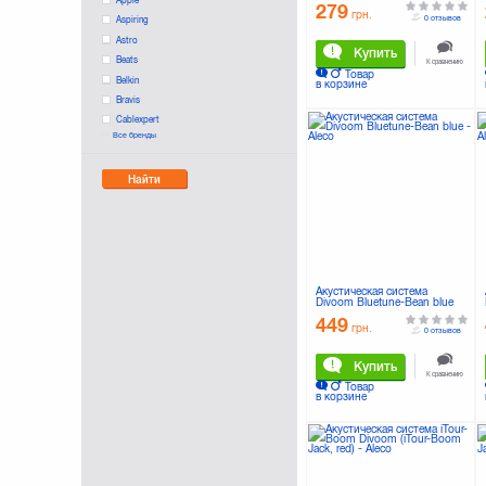
279
грн.
0 отзывов
Aspiring
Astro
Купить
Beats
К сравнению
Товар
Belkin
в корзине
Bravis
Cablexpert
Все бренды
ColorWay
Defender
Найти
Dell
Divoom
Edifier
Ergo
Esperanza
EvroMedia
Акустическая система
GENIUS
Divoom Bluetune-Bean blue
Gembird
449
грн.
0 отзывов
Gemix
Greenwave
Купить
К сравнению
HarmanKardon
Товар
в корзине
IconBIT
JBL
KitSound
Konoos
LG