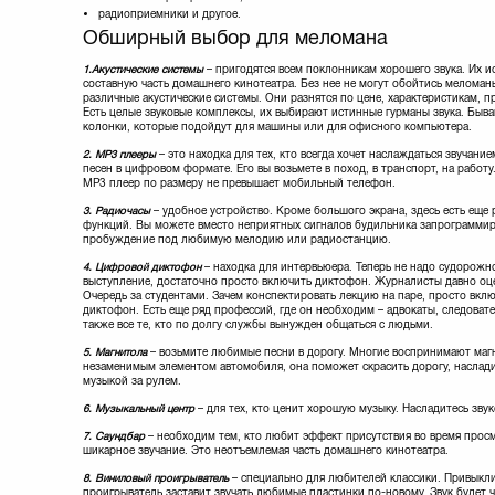
радиоприемники и другое.
Обширный выбор для меломана
1.
Акустические системы
– пригодятся всем поклонникам хорошего звука. Их и
составную часть домашнего кинотеатра. Без нее не могут обойтись меломан
различные акустические системы. Они разнятся по цене, характеристикам, 
Есть целые звуковые комплексы, их выбирают истинные гурманы звука. Быв
колонки, которые подойдут для машины или для офисного компьютера.
2. МР3 плееры
– это находка для тех, кто всегда хочет наслаждаться звучан
песен в цифровом формате. Его вы возьмете в поход, в транспорт, на рабо
МР3 плеер по размеру не превышает мобильный телефон.
3. Радиочасы
– удобное устройство. Кроме большого экрана, здесь есть еще
функций. Вы можете вместо неприятных сигналов будильника запрограммир
пробуждение под любимую мелодию или радиостанцию.
4. Цифровой диктофон
– находка для интервьюера. Теперь не надо судорожн
выступление, достаточно просто включить диктофон. Журналисты давно оц
Очередь за студентами. Зачем конспектировать лекцию на паре, просто вк
диктофон. Есть еще ряд профессий, где он необходим – адвокаты, следовате
также все те, кто по долгу службы вынужден общаться с людьми.
5. Магнитола
– возьмите любимые песни в дорогу. Многие воспринимают маг
незаменимым элементом автомобиля, она поможет скрасить дорогу, наслад
музыкой за рулем.
6. Музыкальный центр
– для тех, кто ценит хорошую музыку. Насладитесь зву
7. Саундбар
– необходим тем, кто любит эффект присутствия во время про
шикарное звучание. Это неотъемлемая часть домашнего кинотеатра.
8. Виниловый проигрыватель
– специально для любителей классики. Привыкли
проигрыватель заставит звучать любимые пластинки по-новому. Звук будет 