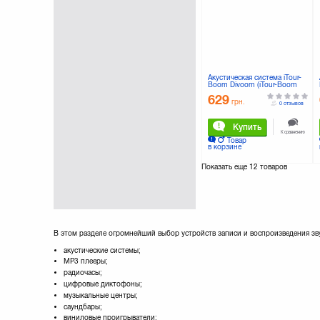
LOGITECH
Maxxter
Microlab
Nomi
Olympus
PANASONIC
Акустическая система iTour-
Boom Divoom (iTour-Boom
Philips
Jack, red)
629
Qumo
грн.
0 отзывов
REAL-EL
Купить
Rapoo
К сравнению
Товар
Razer
в корзине
SANDISK
Показать еще
12 товаров
SONY
Samsung
Smart
Smartfortec
Speedlink
Sven
В этом разделе огромнейший выбор устройств записи и воспроизведения зв
TEXET
акустические системы;
TRANSCEND
МР3 плееры;
TRUST
радиочасы;
цифровые диктофоны;
Titan
музыкальные центры;
Xiaomi
саундбары;
виниловые проигрыватели;