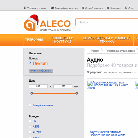
Условия доставки
Гарантийные условия
Способы оплаты
Контакты
О нас
ПЛАНШЕТЫ И
КОМПЬЮТЕРНАЯ И ОФИСНАЯ
ТЕЛЕФОНЫ
НОУТБУКИ
ТЕХНИКА
Главная
Телевизоры, аудио, видео
Вы ищете:
Аудио
Бренды
Divoom
Подобрано
40 товаров
и
очистить фильтры
Сортировка:
от дорогих
от дешевых
по
Цена
–
грн.
Товары в наличии
Бренды
3Q
ASUS
Акустическая система
AUZER
Divoom Iris 02 USB white
Apple