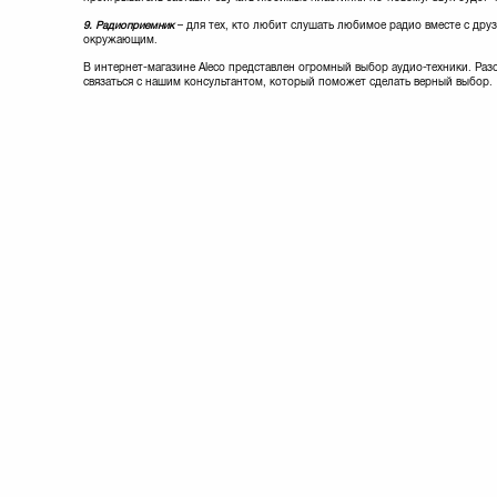
9. Радиоприемник
– для тех, кто любит слушать любимое радио вместе с друз
окружающим.
В интернет-магазине Aleco представлен огромный выбор аудио-техники. Раз
связаться с нашим консультантом, который поможет сделать верный выбор.