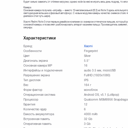
будет сильно зависеть от степени нагрузки, однако если на нем не играть весь день подряд, то в
Камера
Основная камера получила «апгрейд» – вместо 13-мегапиксельной (f2.2) из Note 3 здесь используетс
светодиодная вспышка и фазовый автофокус. С новым модулем камеры качество снимков стало п
диапазон стал чуть шире).
Xiaomi Redmi Note 3 стал первым девайсом компании со сканером отпечатков пальцев, который 
основной камеры и позволяет разблокировать аппарат касанием пальца. Производитель заявляет, 
секунды.
Характеристики
Бренд:
Xiaomi
Особенности
Fingerprint
Цвет
Silver
Диагональ экрана
5.5"
Основная камера МР
16
Интерфейсы и подключения
audio 3.5 мм, microUSB
Разрешение экрана
FullHD (1920х1080)
Тип дисплея
IPS
Вес
164 г
Форм-фактор
моноблок
Операционная система
Android OS, v5.1 (Lollipop)
Процессор
Qualcomm MSM8956 Snapdrago
Гарантия
12
Количество ядер
6
Емкость аккумулятора
4000 mAh
Встроенная память
32 Gb
Оперативная память
3 Gb