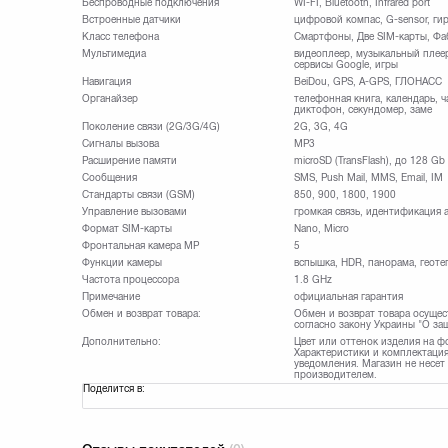
Беспроводные подключения
WI-FI, Bluetooth, Infrared port
Встроенные датчики
цифровой компас, G-sensor, ги
Класс телефона
Смартфоны, Две SIM-карты, Фа
Мультимедиа
видеоплеер, музыкальный плее
сервисы Google, игры
Навигация
BeiDou, GPS, A-GPS, ГЛОНАСС
Органайзер
телефонная книга, календарь, ч
диктофон, секундомер, заме
Поколение связи (2G/3G/4G)
2G, 3G, 4G
Сигналы вызова
MP3
Расширение памяти
microSD (TransFlash), до 128 Gb
Сообщения
SMS, Push Mail, MMS, Email, IM
Стандарты связи (GSM)
850, 900, 1800, 1900
Управление вызовами
громкая связь, идентификация 
Формат SIM-карты
Nano, Micro
Фронтальная камера МР
5
Функции камеры
вспышка, HDR, панорама, геоте
Частота процессора
1.8 GHz
Примечание
официальная гарантия
Обмен и возврат товара:
Обмен и возврат товара осущес
согласно закону Украины "О за
Дополнительно:
Цвет или оттенок изделия на ф
Характеристики и комплектация
уведомления. Магазин не несет
производителем.
Поделится в: