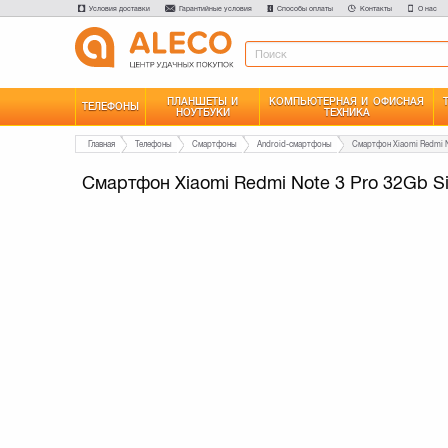
Условия доставки
Гарантийные условия
Способы оплаты
Контакты
О нас
ПЛАНШЕТЫ И
КОМПЬЮТЕРНАЯ И ОФИСНАЯ
ТЕЛЕФОНЫ
НОУТБУКИ
ТЕХНИКА
Главная
Телефоны
Смартфоны
Android-смартфоны
Смартфон Xiaomi Redmi N
Смартфон Xiaomi Redmi Note 3 Pro 32Gb Si