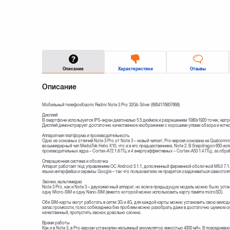
Описание
Характеристики
Отзывы
Описание
Мобильный телефонXiaomi Redmi Note 3 Pro 32Gb Silver (6954176857668)
Дисплей
В смартфоне используется IPS-экран диагональю 5.5 дюймов и разрешением 1080x1920 точек, ма
Дисплей демонстрирует достаточно качественное изображение с хорошими углами обзора и есте
Аппаратная платформа и производительность
Одно из основных отличий Note 3 Pro от Note 3 – новый чипсет; Pro-версия основана на Qualcomm
восьмиядерный чип MediaTek Helio X10, что и в его предшественнике, Note 2. В Snapdragon 650 и
производительных ядра – Cortex-A72 1.8 ГГц и 4 энергоэффективных – Cortex-A53 1.4 ГГц), за обр
Операционная система и оболочка
Аппарат работает под управлением ОС Android 5.1.1, дополненный фирменной оболочкой MIUI 7.1.
языки интерфейса и сервисы Google – так что пользователю не придется озадачиваться самостоят
Звонки, мультимедиа
Note 3 Pro, как и Note 3 – двухсимочный аппарат, но если в предыдущую модель можно было устан
одну Micro-SIM и одну Nano-SIM (вместо которой можно использовать карту памяти microSD).
Обе SIM-карты могут работать в сетях 3G и 4G, для каждой карты можно установить свою мелод
запас громкости, голос собеседника без проблем можно разобрать даже в достаточно шумном о
качественный, пропустить звонок довольно сложно.
Время работы
Как и в Note 3, в Pro-версии установлен несъемный аккумулятор емкостью 4000 мАч. В повседневн