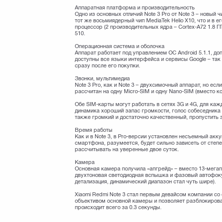
Аппаратная платформа и производительность
Одно из основных отличий Note 3 Pro от Note 3 – новый 
тот же восьмиядерный чип MediaTek Helio X10, что и в 
процессор (2 производительных ядра – Cortex-A72 1.8 ГГ
510.
Операционная система и оболочка
Аппарат работает под управлением ОС Android 5.1.1, д
доступны все языки интерфейса и сервисы Google – та
сразу после его покупки.
Звонки, мультимедиа
Note 3 Pro, как и Note 3 – двухсимочный аппарат, но е
рассчитан на одну Micro-SIM и одну Nano-SIM (вместо к
Обе SIM-карты могут работать в сетях 3G и 4G, для ка
динамика хороший запас громкости, голос собеседник
также громкий и достаточно качественный, пропустить 
Время работы
Как и в Note 3, в Pro-версии установлен несъемный ак
смартфона, разумеется, будет сильно зависеть от степе
рассчитывать на уверенные двое суток.
Камера
Основная камера получила «апгрейд» – вместо 13-мегапик
двухтоновая светодиодная вспышка и фазовый автофок
детализация, динамический диапазон стал чуть шире).
Xiaomi Redmi Note 3 стал первым девайсом компании со
объективом основной камеры и позволяет разблокироват
происходит всего за 0.3 секунды.