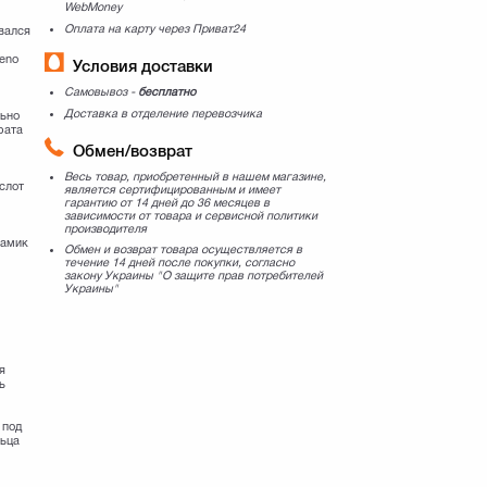
WebMoney
Оплата на карту через Приват24
овался
й
reno
Условия доставки
Самовывоз -
бесплатно
Доставка в отделение перевозчика
льно
рата
Обмен/возврат
Весь товар, приобретенный в нашем магазине,
 слот
является сертифицированным и имеет
гарантию от 14 дней до 36 месяцев в
зависимости от товара и сервисной политики
производителя
намик
Обмен и возврат товара осуществляется в
течение 14 дней после покупки, согласно
закону Украины "О защите прав потребителей
Украины"
я
ь
 под
льца