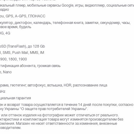
кальный плеер, мобильные сервисы Google, игры, видеоплеер, социальные сети
радио
Dou, GPS, A-GPS, ГЛОНАСС
кулятор, диктофон, календарь, телефонная книга, заметки, секундомер, часы,
вое время, будиль
3G, 4G
oSD (TransFlash), до 128 Gb
l, SMS, Push Mail, MMS, IM
 900, 1800, 1900
тификация абонента, громкая связь
o, Nano
рама, геотегинг, автофокус, вспышка, HDR, распознавание лица
GHz
иальная гарантия
н и возврат товара осуществляется в течение 14 дней после покупки, согласно
ну Украины "О защите прав потребителей Украины".
 или оттенок изделия на фотографии может отличаться от реального.
ктеристики и комплектация товара могут изменятся производителем без
омления. Магазин не несет ответственности за изменения, внесенные
зводителем.