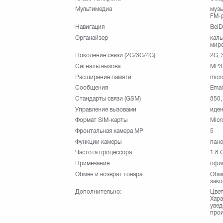
Мультимедиа
музы
FM-
Навигация
Bei
Органайзер
каль
миро
Поколение связи (2G/3G/4G)
2G, 
Сигналы вызова
MP3
Расширение памяти
micr
Сообщения
Emai
Стандарты связи (GSM)
850,
Управление вызовами
иден
Формат SIM-карты
Micr
Фронтальная камера МР
5
Функции камеры
пано
Частота процессора
1.8 
Примечание
офиц
Обмен и возврат товара:
Обме
зако
Дополнительно:
Цвет
Хара
увед
прои