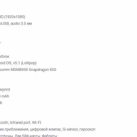
HD (1920х1080)
oUSB, audio 3.5 мм
г
облок
oid OS, v5.1 (Lollipop)
lcomm MSM8956 Snapdragon 650
erprint
0 mAh
Gb
ooth, Infrared port, WI-FI
ик приближения, цифровой компас, G-sensor, гироскоп
тфоны, Две SIM-карты, Фаблеты