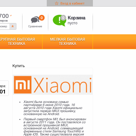
Вход в кабинет
700
0
0
Корзина
меров
пусто
Сравнение
КРУПНАЯ БЫТОВАЯ
МЕЛКАЯ БЫТОВАЯ
ТЕХНИКА
ТЕХНИКА
Купить
ара:
01
Xiaomi была основана семью
партнёрами 6 июня 2010 года. 16
августа 2010 года Xiaomi официально
запустила первую MIUI прошивку,
основанную на Android.
Первый смартфон Mi1 был анонсирован
в августе 2011 года. Он поставлялся со
встроенной прошивкой MIUI,
основанной на Android, совмещающей
фирменные стили Samsung TouchWiz и
Apple iOS. Также существовала версия