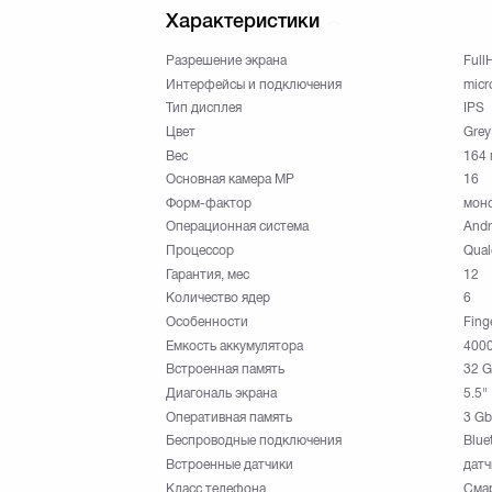
Характеристики
Разрешение экрана
Full
Интерфейсы и подключения
micr
Тип дисплея
IPS
Цвет
Grey
Вес
164 
Основная камера МР
16
Форм-фактор
мон
Операционная система
Andr
Процессор
Qua
Гарантия, мес
12
Количество ядер
6
Особенности
Fing
Емкость аккумулятора
400
Встроенная память
32 
Диагональ экрана
5.5"
Оперативная память
3 Gb
Беспроводные подключения
Bluet
Встроенные датчики
датч
Класс телефона
Смар