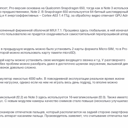
чипсет; Pro-версия основана на Qualcomm Snapdragon 650, тогда как в Note 3 использ
его предшественнике, Note 2. В Snapdragon 650 используется 64-битный шестиядерны
ц и 4 энергоэффективных – Cortex-A53 1.4 ГГц), за обработку видео отвечает GPU Ad
ополненный фирменной оболочкой MIUI 7.1. Прошивка здесь глобальная, в ней изнача
к что пользователю не придется озадачиваться самостоятельной перепрошивкой аппа
сли в предыдущую модель можно было установить 2 карты формата Micro-SIM, то в Pro
оторой можно использовать карту памяти microSD).
ждой карты можно установить свою мелодию входящего звонка и т.д. У разговорного
а без проблем можно разобрать даже в достаточно шумном окружении, вызывной ди
звонок довольно сложно.
кумулятор емкостью 4000 мАч. В повседневной эксплуатации реальное время жизни
ни нагрузки, однако если на нем не играть весь день подряд, то вполне можно
сельной (f2.2) из Note 3 здесь используется 16-мегапиксельная (f2.0). Также имеетс
ус. С новым модулем камеры качество снимков стало повыше (несколько улучшилас
 сканером отпечатков пальцев, который располагается на задней стороне смартфона
ь аппарат касанием пальца. Производитель заявляет, что считывание отпечатка па