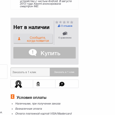
устройства с чистым Android. В августе
2012 года Xiaomi анонсировала
смартфон Mi2.
Нет в наличии
0 отзывов
Сообщите,
К сравнению
когда появится
Купить
Заказать в 1 клик
Условия оплаты
Наличными, при получении заказа
Безналичная оплата
и.
Оплата платежной картой VISA/Mastercard