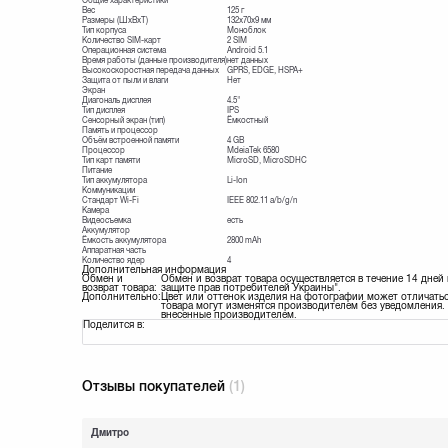
Общие характеристики
Вес
125 г
Размеры (ШxВxТ)
132х70х9 мм
Тип корпуса
Моноблок
Количество SIM-карт
2 SIM
Операционная система
Android 5.1
Время работы (данные производителя)
нет данных
Высокоскоростная передача данных
GPRS, EDGE, HSPA+
Защита от пыли и влаги
Нет
Экран
Диагональ дисплея
4.5"
Тип дисплея
IPS
Сенсорный экран (тип)
Ёмкостный
Память и процессор
Объём встроенной памяти
4 GB
Процессор
MdeiaTek 6580
Тип карт памяти
MicroSD, MicroSDHC
Питание
Тип аккумулятора
Li-Ion
Коммуникации
Стандарт Wi-Fi
IEEE 802.11 a/b/g/n
Камера
Видеосъемка
есть
Аккумулятор
Ёмкость аккумулятора
2800 mAh
Аппаратная часть
Количество ядер
4
Дополнительная информация
Обмен и
Обмен и возврат товара осуществляется в течение 14 дней
возврат товара:
защите прав потребителей Украины".
Дополнительно:
Цвет или оттенок изделия на фотографии может отличатьс
товара могут изменятся производителем без уведомления. 
внесенные производителем.
Поделится в:
Отзывы покупателей
(1)
Дмитро