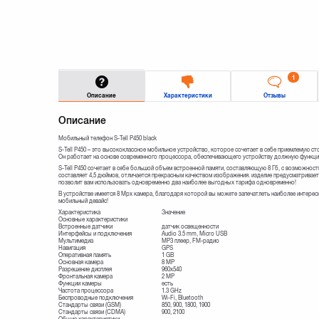
1
Описание
Характеристики
Отзывы
Описание
Мобильный телефон S-Tell P450 black
S-Tell P450 – это высококлассное мобильное устройство, которое сочетает в себе приемлемую 
Он работает на основе современного процессора, обеспечивающего устройству должную функци
S-Tell P450 сочетает в себе большой объем встроенной памяти, составляющую 8 Гб, с возможност
составляет 4,5 дюймов, отличается прекрасным качеством изображения. изделие предусматривае
позволит вам использовать одновременно два наиболее выгодных тарифа одновременно!
В устройстве имеется 8 Mpx камера, благодаря которой вы можете запечатлеть наиболее интере
мобильный девайс!
Характеристика
Значение
Основные характеристики
Встроенные датчики
датчик освещенности
Интерфейсы и подключения
Audio 3.5 mm, Micro USB
Мультимедиа
MP3 плеер, FM-радио
Навигация
GPS
Оперативная память
1 GB
Основная камера
8 MP
Разрешение дисплея
960x540
Фронтальная камера
2 MP
Функции камеры
есть
Частота процессора
1.3 GHz
Беспроводные подключения
Wi-Fi, Bluetooth
Стандарты связи (GSM)
850, 900, 1800, 1900
Стандарты связи (CDMA)
900, 2100