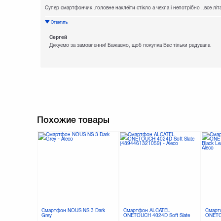
Супер смартфончик..головне наклеїти стікло а чехла і непотрібно ..все літа
Ответить
Сергей
Дякуємо за замовлення! Бажаємо, щоб покупка Вас тільки радувала.
Похожие товары
Смартфон NOUS NS 3 Dark
Смартфон ALCATEL
Смарт
Grey
ONETOUCH 4024D Soft Slate
ONETO
(4894461321059)
Black 