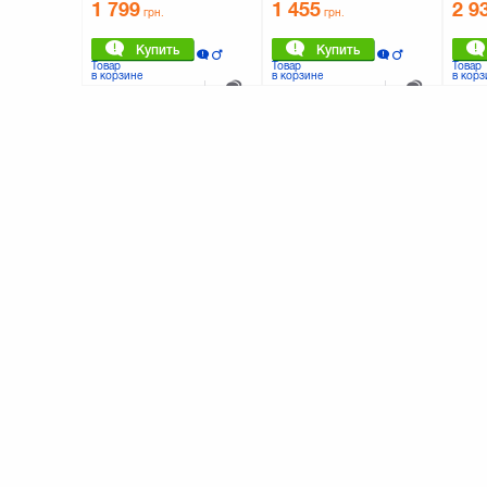
1 799
1 455
2 9
грн.
грн.
Купить
Купить
Товар
Товар
Товар
в корзине
в корзине
в корз
К сравнению
К сравнению
0 отзывов
0 отзывов
0 о
Смартфон Coolpad Modena
Смартфон Keneksi Ellips White
Смартф
White (6939939609524)
(4623720681319)
3458 O
2 809
1 999
1 4
грн.
грн.
Купить
Купить
Товар
Товар
Товар
в корзине
в корзине
в корз
К сравнению
К сравнению
0 отзывов
0 отзывов
0 о