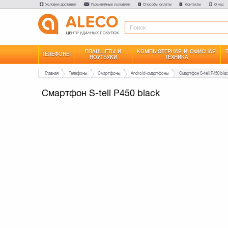
Условия доставки
Гарантийные условияи
Способы оплаты
Контакты
О нас
ПЛАНШЕТЫ И
КОМПЬЮТЕРНАЯ И ОФИСНАЯ
ТЕЛЕФОНЫ
НОУТБУКИ
ТЕХНИКА
Главная
Телефоны
Смартфоны
Android-смартфоны
Смартфон S-tell P450 bla
Смартфон S-tell P450 black