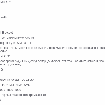
 MT6582
0 mAh
I, Bluetooth
nsor, датчик приближения
ртфоны, Две SIM-карты
оплеер, игры, мобильные сервисы Google, музыкальный плеер, социальные сети
радио
, A-GPS
вое время, будильник, секундомер, диктофон, телефонная книга, заметки, часы
кулятор, календ
3G
oSD (TransFlash), до 32 Gb
l, Push Mail, MMS, SMS
 900, 1800, 1900
тификация абонента, громкая связь
o