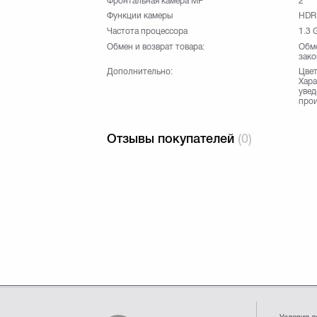
Фронтальная камера МР
2
Функции камеры
HDR,
Частота процессора
1.3 
Обмен и возврат товара:
Обме
зако
Дополнительно:
Цвет
Хара
увед
прои
Отзывы покупателей
(0)