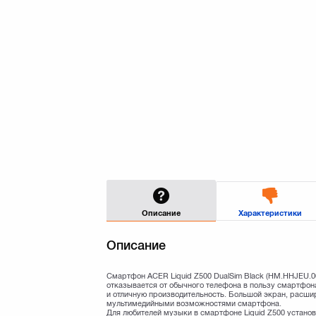
Описание
Характеристики
Описание
Смартфон ACER Liquid Z500 DualSim Black (HM.HHJEU.00
отказывается от обычного телефона в пользу смартфон
и отличную производительность. Большой экран, расш
мультимедийными возможностями смартфона.
Для любителей музыки в смартфоне Liquid Z500 устано