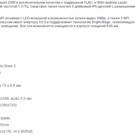
Liquid Z200 в исключительном качестве с поддержкой FLAC- и WAV-файлов.Liquid
 частотой 1.3 ГГц. Смартфон также получил 5-дюймовый IPS-дисплей с разрешение
П основная с LED-вспышкой и возможностью записи видео 1080p, а также 2 МП
окусом имеет апертуру f/2.0 и поддерживает технологию Bright Magic, позволяющую
 освещении. Все эти возможности умещаются в корпусе толщиной 8.65 мм.
la Glass 3
k
x 73 x 8.8 мм
oUSB, audio 3.5 мм
1280х720)
грамм
облок
oid OS, v4.4 (KitKat)