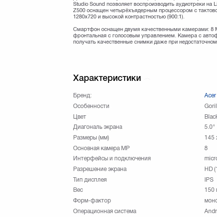
Studio Sound позволяет воспроизводить аудиотреки на 
Z500 оснащен четырёхъядерным процессором с тактовой
1280x720 и высокой контрастностью (900:1).
Смартфон оснащен двумя качественными камерами: 8 М
фронтальная с голосовым управлением. Камера с автоф
получать качественные снимки даже при недостаточном
Характеристики
Бренд:
Acer
Особенности
Goril
Цвет
Blac
Диагональ экрана
5.0"
Размеры (мм)
145 
Основная камера МР
8
Интерфейсы и подключения
micr
Разрешение экрана
HD (
Тип дисплея
IPS
Вес
150 
Форм-фактор
мон
Операционная система
Andr