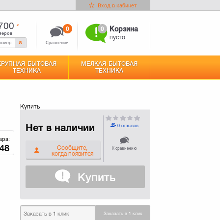
Вход в кабинет
700
0
0
Корзина
меров
пусто
Сравнение
КРУПНАЯ БЫТОВАЯ
МЕЛКАЯ БЫТОВАЯ
ТЕХНИКА
ТЕХНИКА
Купить
Нет в наличии
0 отзывов
ара:
48
Сообщите,
К сравнению
когда появится
Купить
Заказать в 1 клик