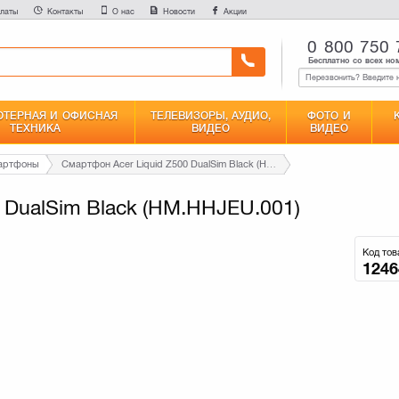
латы
Контакты
О нас
Новости
Акции
0 800 750 
Бесплатно со всех но
ТЕРНАЯ И ОФИСНАЯ
ТЕЛЕВИЗОРЫ, АУДИО,
ФОТО И
ТЕХНИКА
ВИДЕО
ВИДЕО
мартфоны
Смартфон Acer Liquid Z500 DualSim Black (HM.HHJEU.001)
 DualSim Black (HM.HHJEU.001)
Код тов
1246