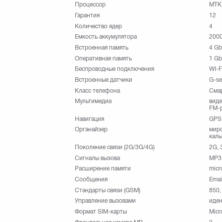
Процессор
MTK
Гарантия
12
Количество ядер
4
Емкость аккумулятора
200
Встроенная память
4 Gb
Оперативная память
1 Gb
Беспроводные подключения
WI-F
Встроенные датчики
G-se
Класс телефона
Сма
Мультимедиа
виде
FM-
Навигация
GPS
Органайзер
миро
каль
Поколение связи (2G/3G/4G)
2G, 
Сигналы вызова
MP3
Расширение памяти
micr
Сообщения
Emai
Стандарты связи (GSM)
850,
Управление вызовами
иден
Формат SIM-карты
Micr