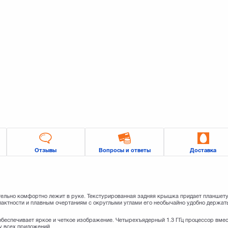
Отзывы
Вопросы и ответы
Доставка
ельно комфортно лежит в руке. Текстурированная задняя крышка придает планшету
пактности и плавным очертаниям с округлыми углами его необычайно удобно держат
обеспечивает яркое и четкое изображение. Четырехъядерный 1.3 ГГц процессор вмес
у всех приложений.