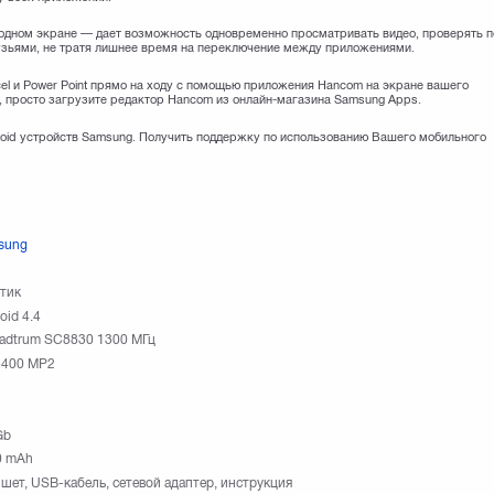
одном экране — дает возможность одновременно просматривать видео, проверять п
рузьями, не тратя лишнее время на переключение между приложениями.
l и Power Point прямо на ходу с помощью приложения Hancom на экране вашего
, просто загрузите редактор Hancom из онлайн-магазина Samsung Apps.
oid устройств Samsung. Получить поддержку по использованию Вашего мобильного
sung
тик
oid 4.4
adtrum SC8830 1300 МГц
-400 MP2
Gb
0 mAh
шет, USB-кабель, сетевой адаптер, инструкция