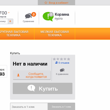
Вход в кабинет
700
0
0
Корзина
меров
пусто
Сравнение
КРУПНАЯ БЫТОВАЯ
МЕЛКАЯ БЫТОВАЯ
ТЕХНИКА
ТЕХНИКА
Купить
Нет в наличии
0 отзывов
ара:
93
Сообщите,
К сравнению
когда появится
Купить
Заказать в 1 клик