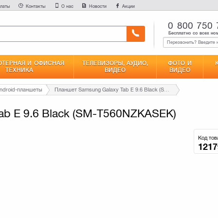
латы
Контакты
О нас
Новости
Акции
0 800 750 
Бесплатно со всех но
ТЕРНАЯ И ОФИСНАЯ
ТЕЛЕВИЗОРЫ, АУДИО,
ФОТО И
ТЕХНИКА
ВИДЕО
ВИДЕО
ndroid-планшеты
Планшет Samsung Galaxy Tab E 9.6 Black (SM-T560NZKASEK)
ab E 9.6 Black (SM-T560NZKASEK)
Код тов
1217