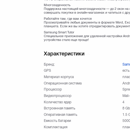
Многозадачность
Поддержка настоящей многозадачности — до 2 окон на 
совершать покупки в онлайн-магазинах и чатиться с д
Работайте там, где вам хочется
Просматривайте любые документы в формате Word, Exce
планшета. Если же вы хотите отредактировать документ
Samsung Smart Tutor
Специальное приложение для удаленной настройки Andr
устройства стало еще проще!
Характеристики
Бренд:
Sam
GPS
есть
Материал корпуса
плас
Операционная система
Andr
Процессор
Spre
Видеопроцессор
Mali
Количество ядер
4
Встроенная память
8 Gb
Оперативная память
1.5 
Емкость батареи
500
Комплектация
план