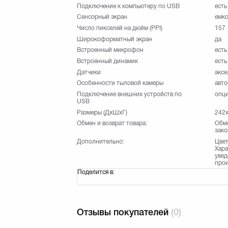
Подключение к компьютеру по USB
есть
Сенсорный экран
емко
Число пикселей на дюйм (PPI)
157
Широкоформатный экран
да
Встроенный микрофон
есть
Встроенный динамик
есть
Датчики
аксе
Особенности тыловой камеры
авт
Подключение внешних устройств по
опц
USB
Размеры (ДхШхГ)
242x
Обмен и возврат товара:
Обме
зако
Дополнительно:
Цвет
Хара
увед
прои
Поделится в:
Отзывы покупателей
(0)