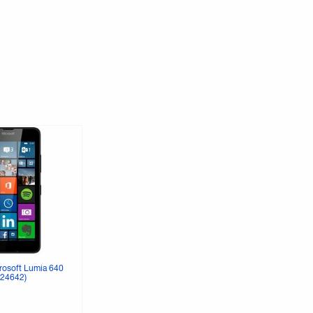
osoft Lumia 640
024642)