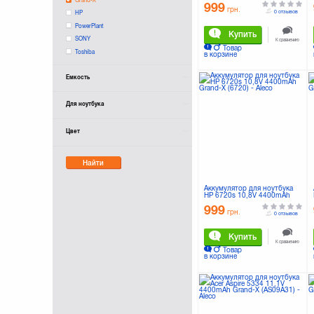
4400mAh Grand-X (AS10D31)
999
грн.
0 отзывов
HP
PowerPlant
Купить
SONY
К сравнению
Товар
Toshiba
в корзине
Ёмкость
Для ноутбука
Цвет
Найти
Аккумулятор для ноутбука
HP 6720s 10,8V 4400mAh
Grand-X (6720)
999
грн.
0 отзывов
Купить
К сравнению
Товар
в корзине