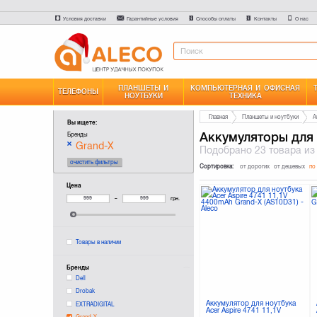
Условия доставки
Гарантийные условия
Способы оплаты
Контакты
О нас
ПЛАНШЕТЫ И
КОМПЬЮТЕРНАЯ И ОФИСНАЯ
ТЕЛЕФОНЫ
НОУТБУКИ
ТЕХНИКА
Главная
Планшеты и ноутбуки
А
Вы ищете:
Аккумуляторы для
Бренды
Grand-X
Подобрано
23 товара
из
очистить фильтры
Сортировка:
от дорогих
от дешевых
по
Цена
–
грн.
Товары в наличии
Бренды
Dell
Drobak
Аккумулятор для ноутбука
EXTRADIGITAL
Acer Aspire 4741 11,1V
Grand-X