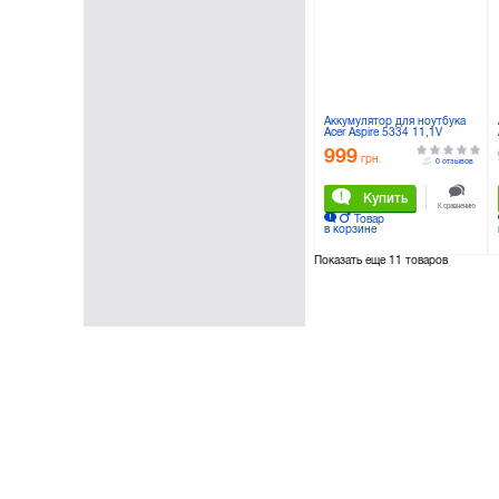
Аккумулятор для ноутбука
Acer Aspire 5334 11,1V
4400mAh Grand-X (AS09A31)
999
грн.
0 отзывов
Купить
К сравнению
Товар
в корзине
Показать еще
11 товаров