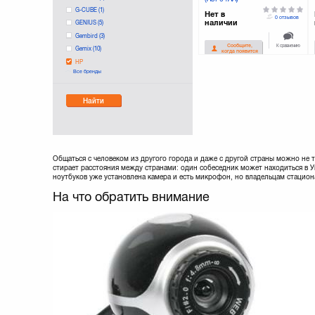
G-CUBE
(1)
Нет в
0 отзывов
наличии
GENIUS
(5)
Gembird
(3)
К сравнению
Сообщите,
Gemix
(10)
когда появится
HP
Все бренды
LOGITECH
(12)
Manhattan
(2)
Найти
Maxxter
(1)
Microsoft
(5)
REAL-EL
(7)
Sven
(12)
TRUST
(8)
Общаться с человеком из другого города и даже с другой страны можно не
стирает расстояния между странами: один собеседник может находиться в 
ноутбуков уже установлена камера и есть микрофон, но владельцам стацио
На что обратить внимание