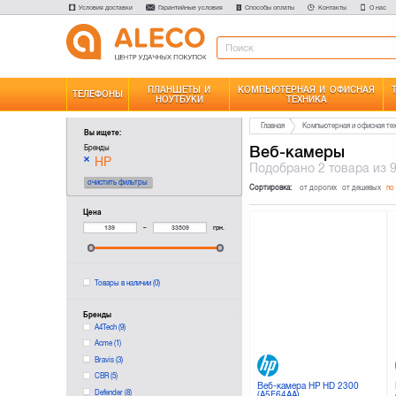
Условия доставки
Гарантийные условия
Способы оплаты
Контакты
О нас
ПЛАНШЕТЫ И
КОМПЬЮТЕРНАЯ И ОФИСНАЯ
ТЕЛЕФОНЫ
НОУТБУКИ
ТЕХНИКА
Главная
Компьютерная и офисная те
Вы ищете:
Веб-камеры
Бренды
HP
Подобрано
2 товара
из 
очистить фильтры
Сортировка:
от дорогих
от дешевых
по
Цена
–
грн.
Товары в наличии
(0)
Бренды
A4Tech
(9)
Acme
(1)
Bravis
(3)
CBR
(5)
Веб-камера HP HD 2300
Defender
(8)
(A5F64AA)