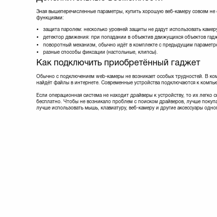
Зная вышеперечисленные параметры, купить хорошую веб-камеру совсем не
функциями:
защита паролем: несколько уровней защиты не дадут использовать камеру
детектор движения: при попадании в объектив движущихся объектов гад
поворотный механизм, обычно идёт в комплекте с предыдущим параметр
разные способы фиксации (настольные, клипсы).
Как подключить приобретённый гаджет
Обычно с подключением web-камеры не возникает особых трудностей. В комп
найдёт файлы в интернете. Современные устройства подключаются к компью
Если операционная система не находит драйверы к устройству, то их легко
бесплатно. Чтобы не возникало проблем с поиском драйверов, лучше покупа
лучше использовать мышь, клавиатуру, веб-камеру и другие аксессуары одн