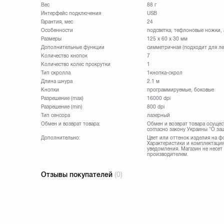
Вес
88 г
Интерфейс подключения
USB
Гарантия, мес
24
Особенности
подсветка, тефлоновые ножки,
Размеры
125 x 60 x 30 мм
Дополнительные функции
симметричная (подходит для л
Количество кнопок
7
Количество колес прокрутки
1
Тип скролла
1кнопка-скрол
Длина шнура
2.1 м
Кнопки
программируемые, боковые
Разрешение (max)
16000 dpi
Разрешение (min)
800 dpi
Тип сенсора
лазерный
Обмен и возврат товара:
Обмен и возврат товара осущес
согласно закону Украины "О за
Дополнительно:
Цвет или оттенок изделия на ф
Характеристики и комплектация
уведомления. Магазин не несет
производителем.
Отзывы покупателей
(0)