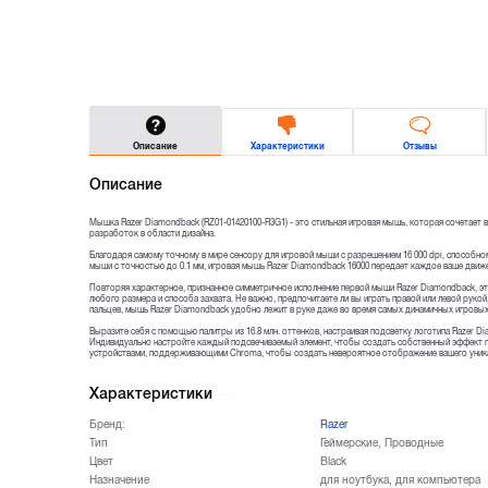
Описание
Характеристики
Отзывы
Описание
Мышка Razer Diamondback (RZ01-01420100-R3G1) - это стильная игровая мышь, которая сочетает
разработок в области дизайна.
Благодаря самому точному в мире сенсору для игровой мыши с разрешением 16 000 dpi, способн
мыши с точностью до 0.1 мм, игровая мышь Razer Diamondback 16000 передает каждое ваше движ
Повторяя характерное, признанное симметричное исполнение первой мыши Razer Diamondback, эт
любого размера и способа захвата. Не важно, предпочитаете ли вы играть правой или левой рукой,
пальцев, мышь Razer Diamondback удобно лежит в руке даже во время самых динамичных игровы
Выразите себя с помощью палитры из 16.8 млн. оттенков, настраивая подсветку логотипа Razer D
Индивидуально настройте каждый подсвечиваемый элемент, чтобы создать собственный эффект п
устройствами, поддерживающими Chroma, чтобы создать невероятное отображение вашего уника
Характеристики
Бренд:
Razer
Тип
Геймерские, Проводные
Цвет
Black
Назначение
для ноутбука, для компьютера