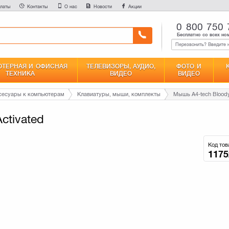
латы
Контакты
О нас
Новости
Акции
0 800 750 
Бесплатно со всех но
ТЕРНАЯ И ОФИСНАЯ
ТЕЛЕВИЗОРЫ, АУДИО,
ФОТО И
ТЕХНИКА
ВИДЕО
ВИДЕО
сесуары к компьютерам
Клавиатуры, мыши, комплекты
Мышь A4-tech Bloody
ctivated
Код тов
1175