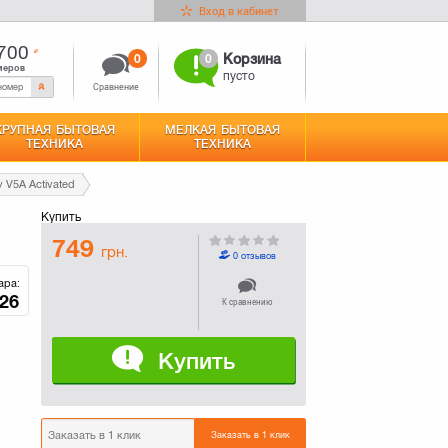
Вход в кабинет
700
0
0
Корзина
меров
пусто
Сравнение
КРУПНАЯ БЫТОВАЯ
МЕЛКАЯ БЫТОВАЯ
ТЕХНИКА
ТЕХНИКА
 V5A Activated
Купить
749
грн.
0 отзывов
ара:
26
К сравнению
Купить
Заказать в 1 клик