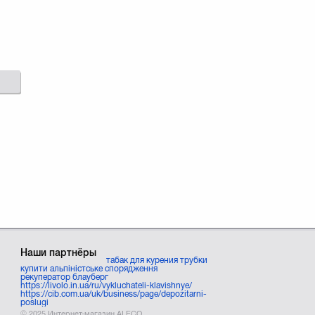
Наши партнёры
табак для курения трубки
купити альпіністське спорядження
рекуператор блауберг
https://livolo.in.ua/ru/vykluchateli-klavishnye/
https://cib.com.ua/uk/business/page/depozitarni-
poslugi
© 2025 Интернет-магазин ALECO