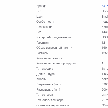
Бренд:
A4T
Тип
Пров
Цвет
Blac
Особенности
подс
Назначение
для 
Вес
143 
Интерфейс подключения
USB
Гарантия
12
Объем встроенной памяти
160 
Размеры
125 
Количество кнопок
8
Количество колес прокрутки
1
Тип скролла
1кно
Длина шнура
1.8 
Кнопки
боко
Разрешение (max)
3200
Разрешение (min)
200 
Тип сенсора
опти
Технология сенсора
V-Tr
Обмен и возврат товара:
Обме