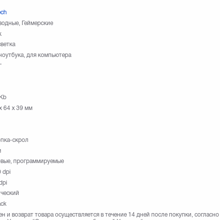
ech
одные, Геймерские
k
ветка
ноутбука, для компьютера
г
Kb
x 64 x 39 мм
пка-скрол
м
вые, программируемые
 dpi
dpi
ческий
ack
н и возврат товара осуществляется в течение 14 дней после покупки, согласно