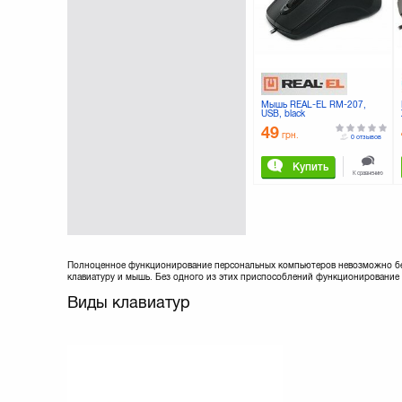
Rapoo
(61)
Razer
(23)
Redragon
(11)
SONY
(4)
Speedlink
(26)
SteelSeries
(20)
Мышь REAL-EL RM-207,
Sven
(61)
USB, black
TRUST
(69)
49
грн.
0 отзывов
Tesoro
(5)
Thrustmaster
(21)
Купить
К сравнению
Tte Sports
(8)
Vinga
(13)
Zalman
(19)
Полноценное функционирование персональных компьютеров невозможно бе
клавиатуру и мышь. Без одного из этих приспособлений функционирование 
Виды клавиатур