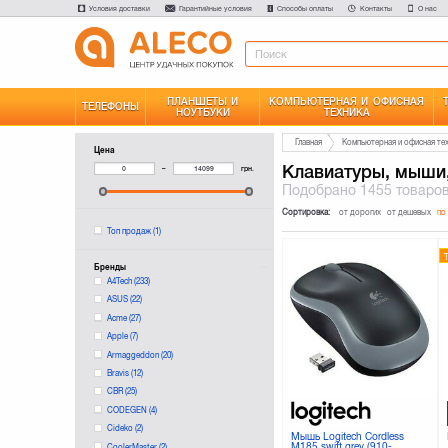
Условия доставки
Гарантийные условия
Способы оплаты
Контакты
О нас
ПЛАНШЕТЫ И
КОМПЬЮТЕРНАЯ И ОФИСНАЯ
ТЕЛЕФОНЫ
НОУТБУКИ
ТЕХНИКА
Главная
Компьютерная и офисная те
Цена
Клавиатуры, мыши
–
грн.
Подобрано
1455 товаро
Сортировка:
от дорогих
от дешевых
по
Топ продаж
(1)
Бренды
A4Tech
(233)
ASUS
(22)
Acme
(27)
Apple
(7)
Armaggeddon
(20)
Bravis
(12)
CBR
(25)
CODEGEN
(4)
Cideko
(2)
Мышь Logitech Cordless
M185 swift grey (910-
CoolerMaster
(2)