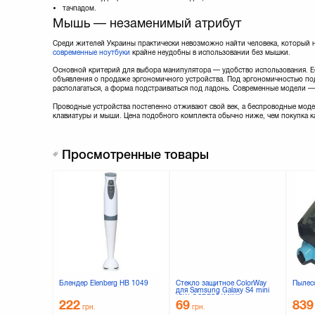
тачпадом.
Мышь — незаменимый атрибут
Среди жителей Украины практически невозможно найти человека, который 
современные ноутбуки
крайне неудобны в использовании без мышки.
Основной критерий для выбора манипулятора — удобство использования. Ес
объявления о продаже эргономичного устройства. Под эргономичностью по
располагаться, а форма подстраиваться под ладонь. Современные модели —
Проводные устройства постепенно отживают свой век, а беспроводные мод
клавиатуры и мыши. Цена подобного комплекта обычно ниже, чем покупка к
Просмотренные товары
Блендер Elenberg HB 1049
Стекло защитное ColorWay
Пылес
для Samsung Galaxy S4 mini
(CW-GSRESS4MINI)
222
69
839
грн.
грн.