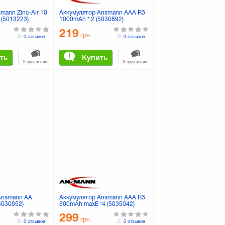
mann Zinc-Air 10
Аккумулятор Ansmann AAA R3
6 (5013223)
1000mAh * 2 (5030892)
219
грн.
0 отзывов
0 отзывов
ть
Купить
К сравнению
К сравнению
Ansmann AA
Аккумулятор Ansmann AAA R3
5030852)
800mAh maxE *4 (5035042)
299
грн.
0 отзывов
0 отзывов