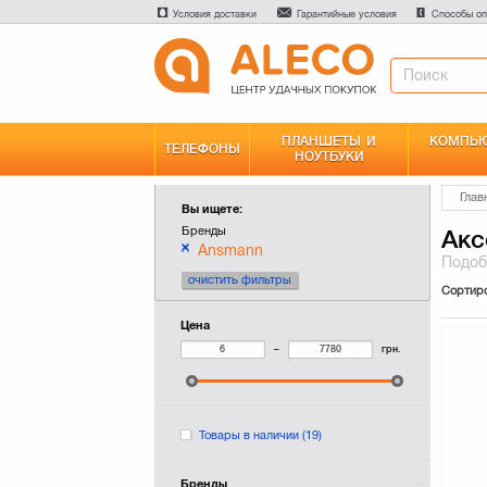
Условия доставки
Гарантийные условия
Способы оп
ПЛАНШЕТЫ И
КОМПЬЮ
ТЕЛЕФОНЫ
НОУТБУКИ
Глав
Вы ищете:
Бренды
Акс
Ansmann
Подо
очистить фильтры
Сортир
Цена
–
грн.
Товары в наличии
(19)
Бренды