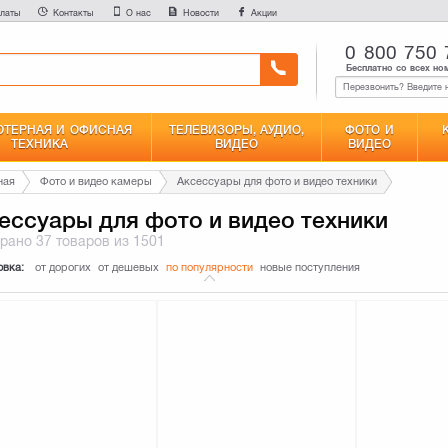
латы
Контакты
О нас
Новости
Акции
0 800 750 
Бесплатно со всех но
ТЕРНАЯ И ОФИСНАЯ
ТЕЛЕВИЗОРЫ, АУДИО,
ФОТО И
ТЕХНИКА
ВИДЕО
ВИДЕО
ная
Фото и видео камеры
Аксессуары для фото и видео техники
ессуары для фото и видео техники
брано
37 товаров
из 1501
овка:
от дорогих
от дешевых
по популярности
новые поступления