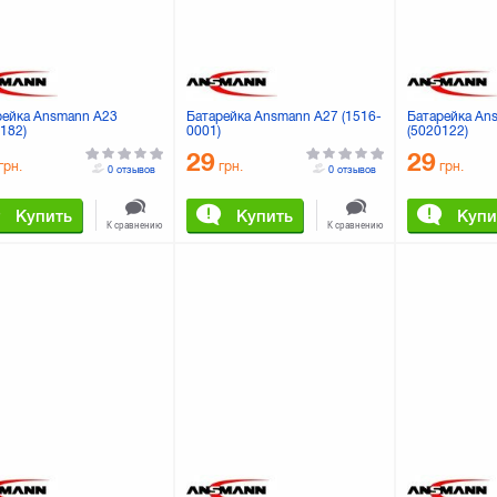
рейка Ansmann A23
Батарейка Ansmann A27 (1516-
Батарейка An
182)
0001)
(5020122)
29
29
грн.
грн.
грн.
0 отзывов
0 отзывов
Купить
Купить
Купи
К сравнению
К сравнению