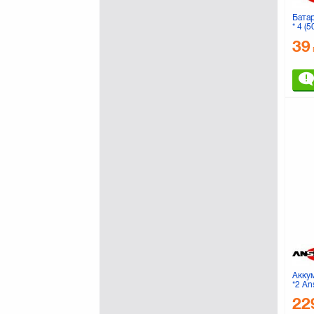
GP
(19)
Бата
* 4 (
Giottos
(11)
39
Golla
(8)
JOBY
(2)
Kenko
(122)
LG
(1)
LOGICPOWER
(6)
Marumi
(48)
Meike
(22)
Nikon
(6)
Olympus
(3)
PANASONIC
(112)
Philips
(2)
PortCase
(1)
PowerPlant
(321)
Rivacase
(43)
SIGMA
(3)
Акку
*2 A
SONY
(15)
22
Samsung
(2)