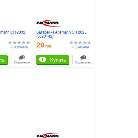
smann CR 2032
Батарейка Ansmann CR 2025
(5020142)
29
грн.
0 отзывов
0 отзывов
ть
Купить
К сравнению
К сравнению