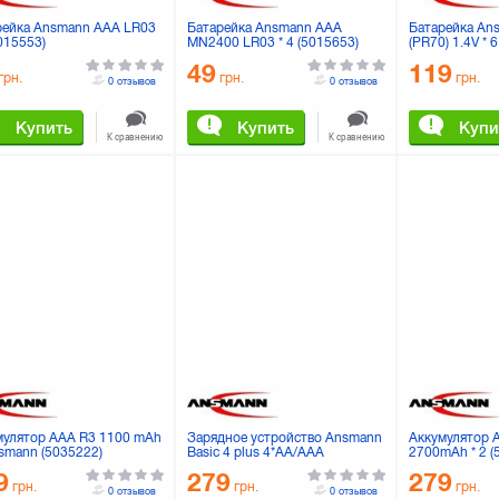
рейка Ansmann AAA LR03
Батарейка Ansmann AAA
Батарейка Ans
5015553)
MN2400 LR03 * 4 (5015653)
(PR70) 1.4V * 
49
119
грн.
грн.
грн.
0 отзывов
0 отзывов
Купить
Купить
Купи
К сравнению
К сравнению
мулятор AAA R3 1100 mAh
Зарядное устройство Ansmann
Аккумулятор 
nsmann (5035222)
Basic 4 plus 4*AA/AAA
2700mAh * 2 (
(5107343)
9
279
279
грн.
грн.
грн.
0 отзывов
0 отзывов