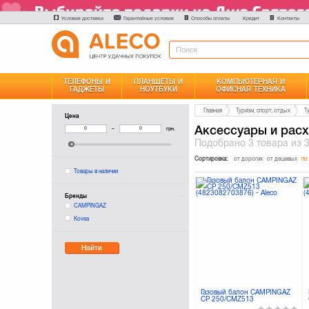
Условия доставки
Гарантийные условия
Способы оплаты
Контакты
Кредит
ТЕЛЕФОНЫ И
ПЛАНШЕТЫ И
КОМПЬЮТЕРНАЯ И
ГАДЖЕТЫ
НОУТБУКИ
ОФИСНАЯ ТЕХНИКА
Главная
Туризм, спорт, отдых
Т
Цена
Аксессуары и расх
–
грн.
Подобрано
3 товара
из 
Сортировка:
от дорогих
от дешевых
по
Товары в наличии
Бренды
CAMPINGAZ
Kovea
Найти
Газовый балон CAMPINGAZ
CP 250/CMZ513
(4823082703876)