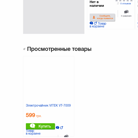
Нет в
0 отзывов
наличии
К сравнению
Сообщите,
когда появится
Товар
в корзине
Просмотренные товары
Электрочайник VITEK VT-7009
599
грн.
Купить
Товар
в корзине