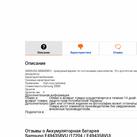
Описание
Характеристики
Отзывы
Описание
SAMSUNG AB494358VU - прекрасный вариант по соотношению цена-качество. Это достаточно мале
аккумулятор.
Характеристика
Значение
Основные характеристики
Примечание
High-copy (реплика)
Совместимость
Samsung S5830
Гарантия
Гарантия, мес
6
Дополнительная информация
Обмен и
Обмен и возврат товара осуществляется в течение 14 дней
возврат товара:
защите прав потребителей Украины".
Дополнительно:
Цвет или оттенок изделия на фотографии может отличатьс
товара могут изменятся производителем без уведомления. 
внесенные производителем.
Поделится в:
Отзывы о Аккумуляторная батарея
Samsung E494358VU (17204 / E494358VU)