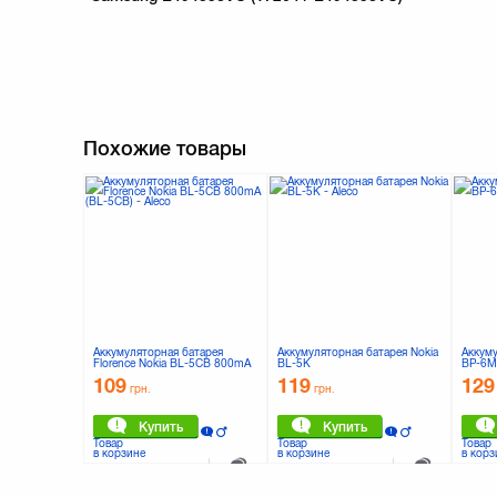
Похожие товары
Аккумуляторная батарея
Аккумуляторная батарея Nokia
Аккуму
Florence Nokia BL-5CB 800mA
BL-5K
BP-6M
(BL-5CB)
109
119
129
грн.
грн.
Купить
Купить
Товар
Товар
Товар
в корзине
в корзине
в корз
К сравнению
К сравнению
0 отзывов
0 отзывов