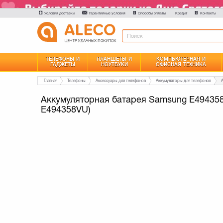
Условия доставки
Гарантийные условия
Способы оплаты
Контакты
Кредит
ТЕЛЕФОНЫ И
ПЛАНШЕТЫ И
КОМПЬЮТЕРНАЯ И
ГАДЖЕТЫ
НОУТБУКИ
ОФИСНАЯ ТЕХНИКА
Главная
Телефоны
Аксессуары для телефонов
Аккумуляторы для телефонов
Аккумуляторная батарея Samsung E494358
E494358VU)