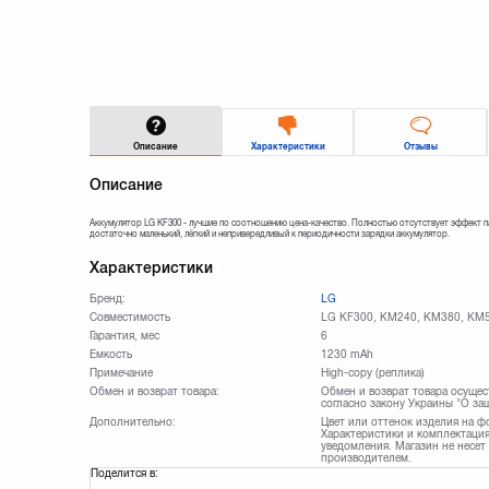
Описание
Характеристики
Отзывы
Описание
Аккумулятор LG KF300 - лучшие по соотношению цена-качество. Полностью отсутствует эффект п
достаточно маленький, лёгкий и непривередливый к периодичности зарядки аккумулятор.
Характеристики
Бренд:
LG
Совместимость
LG KF300, KM240, KM380, KM
Гарантия, мес
6
Емкость
1230 mAh
Примечание
High-copy (реплика)
Обмен и возврат товара:
Обмен и возврат товара осущес
согласно закону Украины "О за
Дополнительно:
Цвет или оттенок изделия на ф
Характеристики и комплектация
уведомления. Магазин не несет
производителем.
Поделится в: