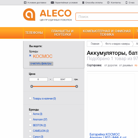
Условия доставки
Гарантийные условия
Способы оплаты
Контакты
О нас
ПЛАНШЕТЫ И
КОМПЬЮТЕРНАЯ И ОФИСНАЯ
ТЕЛЕФОНЫ
НОУТБУКИ
ТЕХНИКА
Главная
Фото и видео камеры
А
Вы ищете:
Аккумуляторы, бат
Бренды
КОСМОС
Подобрано
1 товар
из 9
очистить фильтры
Сортировка:
от дорогих
от дешевых
по
Цена
–
грн.
Товары в наличии
(0)
Бренды
Acme
(3)
Ansmann
(37)
BESTON
(2)
CAMELION
(2)
Батарейка КОСМОС
Canon
(3)
Aлкалин LR03 (AAA) 4 шт