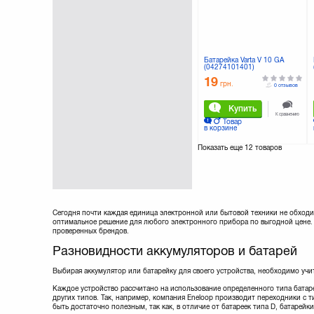
Батарейка Varta V 10 GA
(04274101401)
19
грн.
0 отзывов
Купить
К сравнению
Товар
в корзине
Показать еще
12 товаров
Сегодня почти каждая единица электронной или бытовой техники не обходи
оптимальное решение для любого электронного прибора по выгодной цене. 
проверенных брендов.
Разновидности аккумуляторов и батарей
Выбирая аккумулятор или батарейку для своего устройства, необходимо учит
Каждое устройство рассчитано на использование определенного типа батар
других типов. Так, например, компания Eneloop производит переходники с т
быть достаточно полезным, так как, в отличие от батареек типа D, батарейк