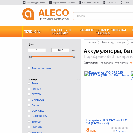
Условия доставки
Гарантийные условия
Способы оплаты
Контакты
О нас
ПЛАНШЕТЫ И
КОМПЬЮТЕРНАЯ И ОФИСНАЯ
ТЕЛЕФОНЫ
НОУТБУКИ
ТЕХНИКА
Главная
Фото и видео камеры
А
Цена
Аккумуляторы, бат
–
грн.
Подобрано
983 товара
и
Сортировка:
от дорогих
от дешевых
по
Товары в наличии
Бренды
Acme
Ansmann
BESTON
CAMELION
Canon
DURACELL
EXTRADIGITAL
Батарейка UFO CR2025 UFO
Eneloop
* 4 (CR2025 C4)
EnerGenie
8
грн.
0 отзывов
Energizer