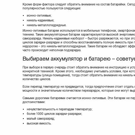
Кроме форм-фактора следует обратить внимание на состав батарейки. Сег
популярностью пользуются следующие:
ионно-литиевые;
никель-кадмиевые;
никель-металлогидридные.
Ионно-литиевые батареи используются в мобильных телефонах, смартфонах
технике. Такие аккумуляторные батареи характеризуются высокой энергоем
саморазряда. Никель-кадмиевые наоборот – быстро разряжаются, но при эт
циклов зарядки-разрядки и способны восстанавливать полную емкость при 
недорогие – это никель-металлогидридные. Такие батареи не обладают эффе
часто происходит неполная подзарядка.
Выбираем аккумулятор и батарею – советуе
При выборе в первую очередь стоит обратить внимание на инструкцию к уст
конкретной техникой. Кроме этого, необходимо учитывать условия, при кот
температуры (улица-помещение), тогда стоит обратить внимание на никель
количество циклов.
Если перепад температур не предвидится, тогда предпочтение стоит отдат
мощности и значительным количеством перезарядок, которые они могут вы
Самыми дорогими батареями считаются ионно-литиевые. Эти батареи не пе
достоинствами:
нечувствительность к перепадам температур;
более 1000 циклов зарядки-разрядки;
малый саморазряд;
высокая емкость.