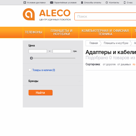
Условия доставки
Гарантийные условия
Способы оплаты
Контакты
О нас
ПЛАНШЕТЫ И
КОМПЬЮТЕРНАЯ И ОФИСНАЯ
ТЕЛЕФОНЫ
НОУТБУКИ
ТЕХНИКА
Главная
Планшеты и ноутбуки
А
Цена
Адаптеры и кабели
–
грн.
Подобрано
0 товаров
из
Сортировка:
от дорогих
от дешевых
по
Товары в наличии
(0)
Бренды
Найти