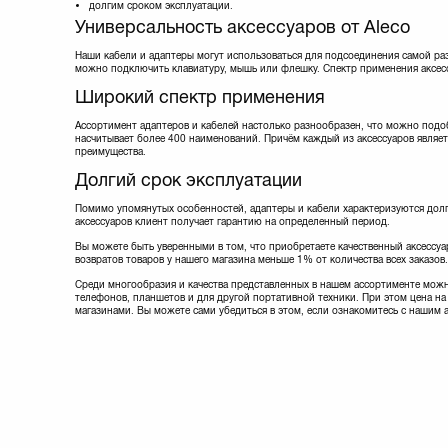
долгим сроком эксплуатации.
Lapara
(5)
Универсальность аксессуаров от Aleco
Manhattan
(9)
Maxxter
(8)
Наши кабели и адаптеры могут использоваться для подсоединения самой ра
можно подключить клавиатуру, мышь или флешку. Спектр применения аксес
Maxxtro
(3)
Mobiking
(4)
Широкий спектр применения
Nomi
(20)
Noname
(1)
Ассортимент адаптеров и кабелей настолько разнообразен, что можно подо
насчитывает более 400 наименований. Причём каждый из аксессуаров являет
Optima
(1)
преимущества.
Ozaki
Долгий срок эксплуатации
PATRON
(13)
Philips
(1)
Помимо упомянутых особенностей, адаптеры и кабели характеризуются долг
PowerPlant
(35)
аксессуаров клиент получает гарантию на определенный период.
Prolink
(18)
Вы можете быть уверенными в том, что приобретаете качественный аксессуар
REAL-EL
(9)
возвратов товаров у нашего магазина меньше 1% от количества всех заказов.
Remax
(5)
Среди многообразия и качества представленных в нашем ассортименте можн
Samsung
(3)
телефонов, планшетов и для другой портативной техники. При этом цена на 
Sven
(8)
магазинами. Вы можете сами убедиться в этом, если ознакомитесь с нашим 
Techlink
(10)
Viewcon
(11)
Vinga
(3)