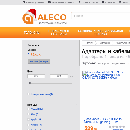
Условия доставки
Гарантийные условияи
Способы оплаты
Контакты
О нас
ПЛАНШЕТЫ И
КОМПЬЮТЕРНАЯ И ОФИСНАЯ
ТЕЛЕФОНЫ
НОУТБУКИ
ТЕХНИКА
Главная
Телефоны
Аксессуары 
Вы ищете:
Адаптеры и кабели
Бренды
Ozaki
Подобрано
1 товар
из 4
очистить фильтры
Сортировка:
от дорогих
от дешевых
по
Цена
–
грн.
Товары в наличии
(1)
Бренды
AUZER
(10)
Alan
(2)
Дата кабель USB 3.0 AM to
Apple
(19)
Micro 5P&Lightning 1.0m
OZAKI (OT225BK)
Atcom
(10)
529
грн.
0 отзывов