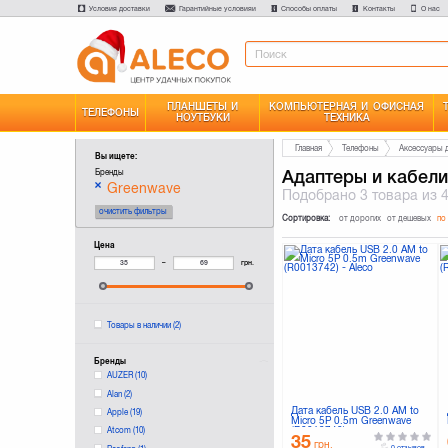
Условия доставки
Гарантийные условияи
Способы оплаты
Контакты
О нас
ПЛАНШЕТЫ И
КОМПЬЮТЕРНАЯ И ОФИСНАЯ
ТЕЛЕФОНЫ
НОУТБУКИ
ТЕХНИКА
Главная
Телефоны
Аксессуары 
Вы ищете:
Адаптеры и кабели
Бренды
Greenwave
Подобрано
3 товара
из 
очистить фильтры
Сортировка:
от дорогих
от дешевых
по
Цена
–
грн.
Товары в наличии
(2)
Бренды
AUZER
(10)
Alan
(2)
Дата кабель USB 2.0 AM to
Apple
(19)
Micro 5P 0.5m Greenwave
(R0013742)
Atcom
(10)
35
грн.
0 отзывов