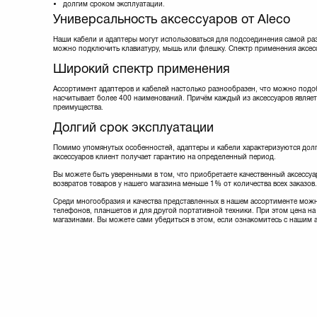
долгим сроком эксплуатации.
Lapara
(5)
Универсальность аксессуаров от Aleco
Manhattan
(9)
Maxxter
(8)
Наши кабели и адаптеры могут использоваться для подсоединения самой ра
можно подключить клавиатуру, мышь или флешку. Спектр применения аксес
Maxxtro
(3)
Mobiking
(4)
Широкий спектр применения
Nomi
(20)
Noname
(1)
Ассортимент адаптеров и кабелей настолько разнообразен, что можно подо
насчитывает более 400 наименований. Причём каждый из аксессуаров являет
Optima
(1)
преимущества.
Ozaki
(1)
Долгий срок эксплуатации
PATRON
(13)
Philips
(1)
Помимо упомянутых особенностей, адаптеры и кабели характеризуются долг
PowerPlant
(35)
аксессуаров клиент получает гарантию на определенный период.
Prolink
(18)
Вы можете быть уверенными в том, что приобретаете качественный аксессуар
REAL-EL
(9)
возвратов товаров у нашего магазина меньше 1% от количества всех заказов.
Remax
(5)
Среди многообразия и качества представленных в нашем ассортименте можн
Samsung
(3)
телефонов, планшетов и для другой портативной техники. При этом цена на 
Sven
(8)
магазинами. Вы можете сами убедиться в этом, если ознакомитесь с нашим 
Techlink
(10)
Viewcon
(11)
Vinga
(3)