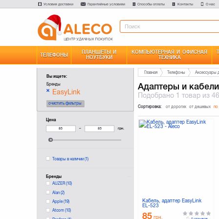
Условия доставки
Гарантийные условияи
Способы оплаты
Контакты
О нас
ПЛАНШЕТЫ И
КОМПЬЮТЕРНАЯ И ОФИСНАЯ
ТЕЛЕФОНЫ
НОУТБУКИ
ТЕХНИКА
Главная
Телефоны
Аксессуары 
Вы ищете:
Адаптеры и кабели
Бренды
EasyLink
Подобрано
1 товар
из 4
очистить фильтры
Сортировка:
от дорогих
от дешевых
по
Цена
–
грн.
Товары в наличии
(1)
Бренды
AUZER
(10)
Alan
(2)
Кабель, адаптер EasyLink
Apple
(19)
EL-523
Atcom
(10)
85
грн.
0 отзывов