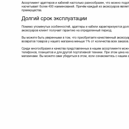
Ассортимент адаптеров и кабелей настолько разнообразен, что можно подо
Lapara
(5)
насчитывает более 400 наименований. Причём каждый из аксессуаров являет
Manhattan
(9)
преимущества.
Maxxter
(8)
Долгий срок эксплуатации
Maxxtro
(3)
Mobiking
(4)
Помимо упомянутых особенностей, адаптеры и кабели характеризуются долг
аксессуаров клиент получает гарантию на определенный период.
Nomi
(20)
Noname
(1)
Вы можете быть уверенными в том, что приобретаете качественный аксессуар
Optima
(1)
возвратов товаров у нашего магазина меньше 1% от количества всех заказов.
Ozaki
(1)
Среди многообразия и качества представленных в нашем ассортименте можн
PATRON
(13)
телефонов, планшетов и для другой портативной техники. При этом цена на 
магазинами. Вы можете сами убедиться в этом, если ознакомитесь с нашим 
Philips
(1)
PowerPlant
(35)
Prolink
(18)
REAL-EL
(9)
Remax
(5)
Samsung
(3)
Sven
(8)
Techlink
(10)
Viewcon
(11)
Vinga
(3)