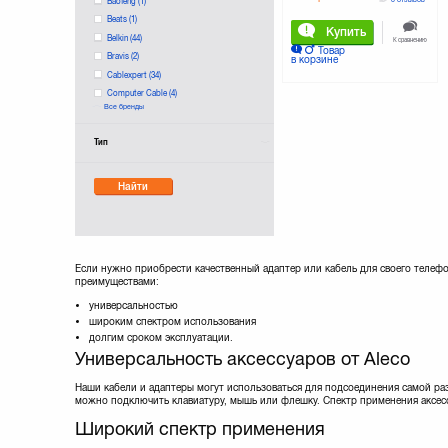
Baofeng
(1)
Beats
(1)
Купить
Belkin
(44)
К сравнению
Товар
Bravis
(2)
в корзине
Cablexpert
(34)
Computer Cable
(4)
Все бренды
DIGITUS
(12)
Dexim
(1)
Тип
Drobak
(17)
E-Power
(2)
EDNET
(1)
Найти
EXTRADIGITAL
(27)
EasyLink
Florence
(3)
GLOBAL
(6)
Если нужно приобрести качественный адаптер или кабель для своего телеф
Gala
(2)
преимуществами:
Gelius
(16)
универсальностью
Gembird
(1)
широким спектром использования
Gemix
(22)
долгим сроком эксплуатации.
Grand-X
(2)
Универсальность аксессуаров от Aleco
Greenwave
(3)
Наши кабели и адаптеры могут использоваться для подсоединения самой ра
Henca
(5)
можно подключить клавиатуру, мышь или флешку. Спектр применения аксес
JCPAL
(3)
Широкий спектр применения
JUST
(43)
KitSound
(4)