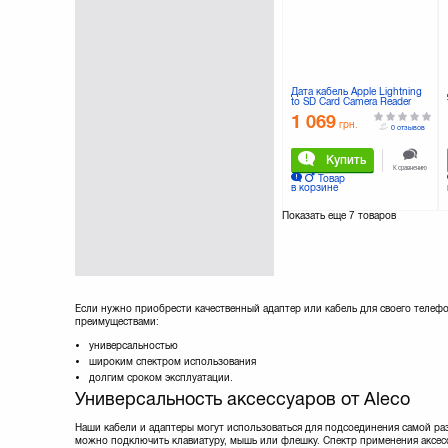
Lapara
(5)
Manhattan
(9)
Maxxter
(8)
Maxxtro
(3)
Mobiking
(4)
Дата кабель Apple Lightning
to SD Card Camera Reader
Nomi
(20)
(USB 3.0) (MJYT2ZM/A)
1 069
Noname
(1)
грн.
0 отзывов
Optima
(1)
Купить
Ozaki
(1)
К сравнению
Товар
PATRON
(13)
в корзине
Philips
(1)
Показать еще
7 товаров
PowerPlant
(35)
Prolink
(18)
REAL-EL
(9)
Remax
(5)
Samsung
(3)
Sven
(8)
Если нужно приобрести качественный адаптер или кабель для своего телеф
преимуществами:
Techlink
(10)
Viewcon
(11)
универсальностью
широким спектром использования
Vinga
(3)
долгим сроком эксплуатации.
Универсальность аксессуаров от Aleco
Наши кабели и адаптеры могут использоваться для подсоединения самой ра
можно подключить клавиатуру, мышь или флешку. Спектр применения аксес