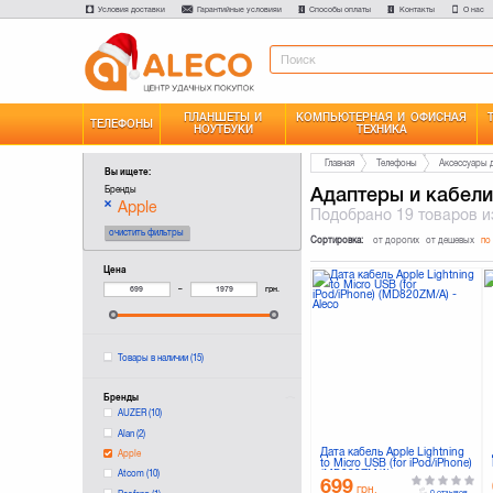
Условия доставки
Гарантийные условияи
Способы оплаты
Контакты
О нас
ПЛАНШЕТЫ И
КОМПЬЮТЕРНАЯ И ОФИСНАЯ
ТЕЛЕФОНЫ
НОУТБУКИ
ТЕХНИКА
Главная
Телефоны
Аксессуары 
Вы ищете:
Адаптеры и кабели
Бренды
Apple
Подобрано
19 товаров
и
очистить фильтры
Сортировка:
от дорогих
от дешевых
по
Цена
–
грн.
Товары в наличии
(15)
Бренды
AUZER
(10)
Alan
(2)
Дата кабель Apple Lightning
Apple
to Micro USB (for iPod/iPhone)
(MD820ZM/A)
Atcom
(10)
699
грн.
0 отзывов