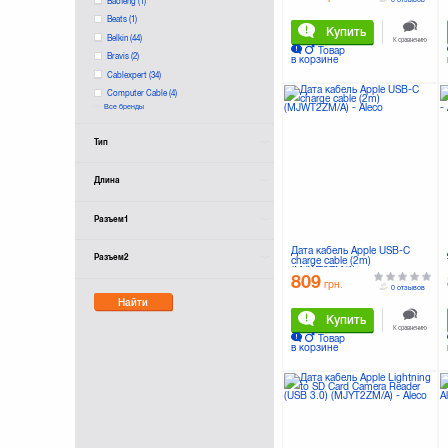
Baofeng
(1)
Beats
(1)
Купить
Belkin
(44)
К сравнению
Товар
Bravis
(2)
в корзине
Cablexpert
(34)
Computer Cable
(4)
Все бренды
DIGITUS
(12)
Dexim
(1)
Тип
Drobak
(17)
E-Power
(2)
Длина
EDNET
(1)
EXTRADIGITAL
(27)
Разъем1
EasyLink
(1)
Florence
(3)
Дата кабель Apple USB-C
Разъем2
GLOBAL
(6)
charge cable (2m)
(MJWT2ZM/A)
Gala
(2)
809
грн.
0 отзывов
Gelius
(16)
Найти
Gembird
(1)
Купить
К сравнению
Gemix
(22)
Товар
в корзине
Grand-X
(2)
Greenwave
(3)
Henca
(5)
JCPAL
(3)
JUST
(43)
KitSound
(4)